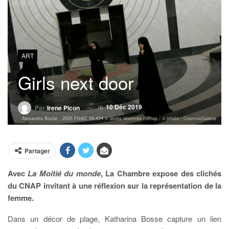
ART
Girls next door
le
10 Déc 2019
Par
Irene Picon
Alexandra Boulat : 2005 FNAC 08-424 © droits réservés / Cnap / © photo : CosmosGalerie
Partager
Avec
La Moitié du monde
, La Chambre expose des clichés
du CNAP invitant à une réflexion sur la représentation de la
femme.
Dans un décor de plage, Katharina Bosse capture un lien