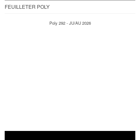
FEUILLETER POLY
Poly 292 - JU/AU 2026