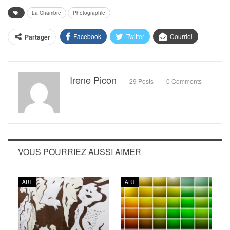
La Chambre
Photographie
Facebook
Twitter
Courriel
Partager
Irene Picon
29 Posts
0 Comments
VOUS POURRIEZ AUSSI AIMER
ART
ART