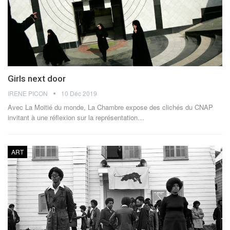
Girls next door
IRENE PICON
10 Déc 2019
Avec La Moitié du monde, La Chambre expose des clichés du CNAP
invitant à une réflexion sur la représentation…
ART