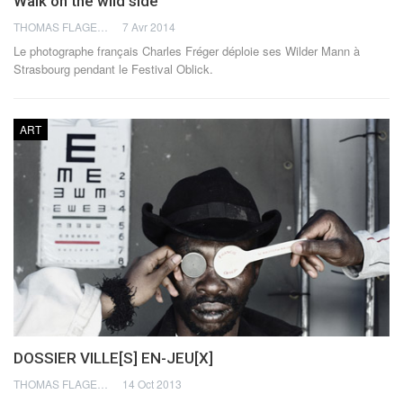
Walk on the wild side
THOMAS FLAGEL
7 Avr 2014
Le photographe français Charles Fréger déploie ses Wilder Mann à
Strasbourg pendant le Festival Oblick.
ART
DOSSIER VILLE[S] EN-JEU[X]
THOMAS FLAGEL
14 Oct 2013