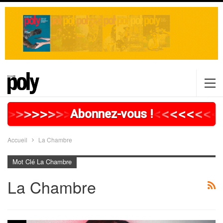
>
>
>
>
>
>
>
>
>
>
>
>
>
>
>
>
>
<
<
<
<
<
<
<
<
Abonnez-vous !
Accueil
La Chambre
Mot Clé La Chambre
La Chambre