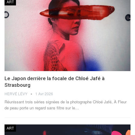
ART
Le Japon derrière la focale de Chloé Jafé à
Strasbourg
HERVÉ LÉVY
1 Avr 2026
Réunissant trois séries signées de la photographe Chloé Jafé, À Fleur
de peau porte un regard sans filtre sur le
…
ART