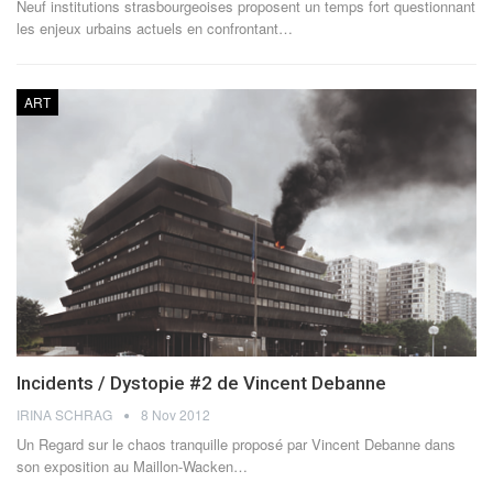
Neuf institutions strasbourgeoises proposent un temps fort questionnant
les enjeux urbains actuels en confrontant…
ART
Incidents / Dystopie #2 de Vincent Debanne
IRINA SCHRAG
8 Nov 2012
Un Regard sur le chaos tranquille proposé par Vincent Debanne dans
son exposition au Maillon-Wacken…