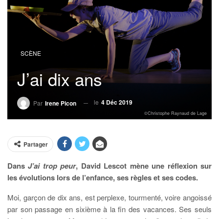
SCÈNE
J’ai dix ans
le
4 Déc 2019
Par
Irene Picon
©Christophe Raynaud de Lage
Partager
Dans
J’ai trop peur
, David Lescot mène une réflexion sur
les évolutions lors de l’enfance, ses règles et ses codes.
Moi, garçon de dix ans, est perplexe, tourmenté, voire angoissé
par son passage en sixième à la fin des vacances. Ses seuls