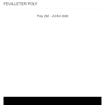
FEUILLETER POLY
Poly 292 - JU/AU 2026