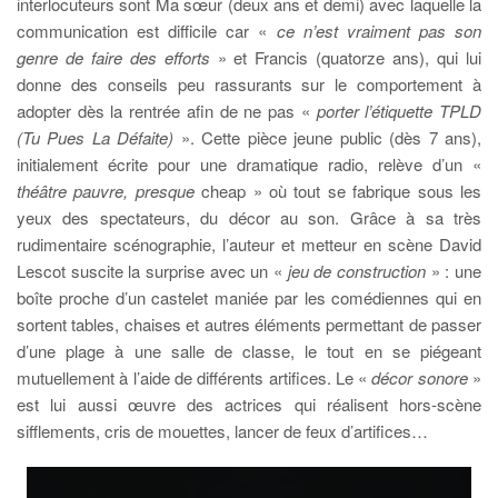
interlocuteurs sont Ma sœur (deux ans et demi) avec laquelle la
communication est difficile car «
ce n’est vraiment pas son
genre de faire des efforts
» et Francis (quatorze ans), qui lui
donne des conseils peu rassurants sur le comportement à
adopter dès la rentrée afin de ne pas «
porter l’étiquette TPLD
(Tu Pues La Défaite)
». Cette pièce jeune public (dès 7 ans),
initialement écrite pour une dramatique radio, relève d’un «
théâtre pauvre, presque
cheap » où tout se fabrique sous les
yeux des spectateurs, du décor au son. Grâce à sa très
rudimentaire scénographie, l’auteur et metteur en scène David
Lescot suscite la surprise avec un «
jeu de construction
» : une
boîte proche d’un castelet maniée par les comédiennes qui en
sortent tables, chaises et autres éléments permettant de passer
d’une plage à une salle de classe, le tout en se piégeant
mutuellement à l’aide de différents artifices. Le «
décor sonore
»
est lui aussi œuvre des actrices qui réalisent hors-scène
sifflements, cris de mouettes, lancer de feux d’artifices…