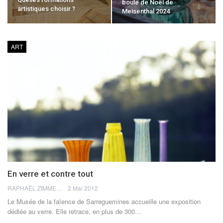
boule de Noël de
artistiques choisir ?
Meisenthal 2024
ART
En verre et contre tout
RAPHAËL ZIMMERMANN
2 Mai 2012
Le Musée de la faïence de Sarreguemines accueille une exposition
dédiée au verre. Elle retrace, en plus de 300…