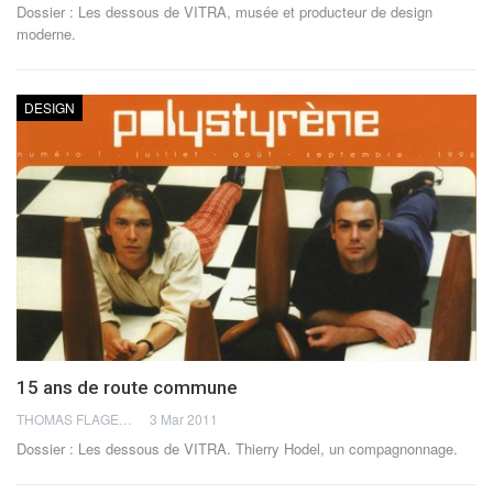
Dossier : Les dessous de VITRA, musée et producteur de design
moderne.
DESIGN
15 ans de route commune
THOMAS FLAGEL
3 Mar 2011
Dossier : Les dessous de VITRA. Thierry Hodel, un compagnonnage.