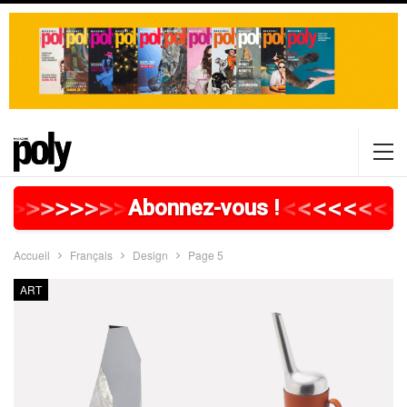
>
>
>
>
>
>
>
>
>
>
>
>
>
>
>
>
>
<
<
<
<
<
<
<
<
Abonnez-vous !
Accueil
Français
Design
Page 5
ART