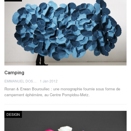
Camping
EMMANUEL DOSDA
1 Jan 2012
Ronan & Erwan Bouroullec : une monographie fournie sous forme de
campement éphémère, au Centre Pompidou-Metz.
DESIGN