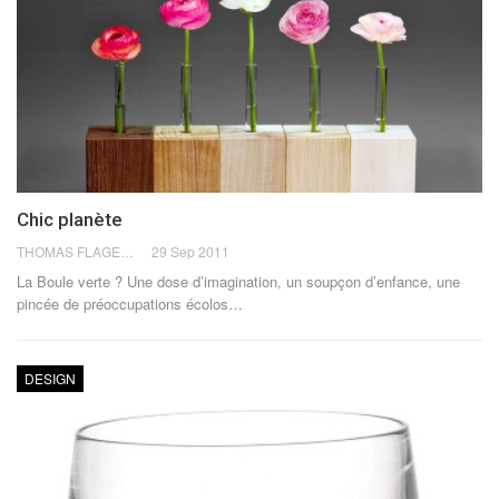
Chic planète
THOMAS FLAGEL
29 Sep 2011
La Boule verte ? Une dose d’imagination, un soupçon d’enfance, une
pincée de préoccupations écolos…
DESIGN