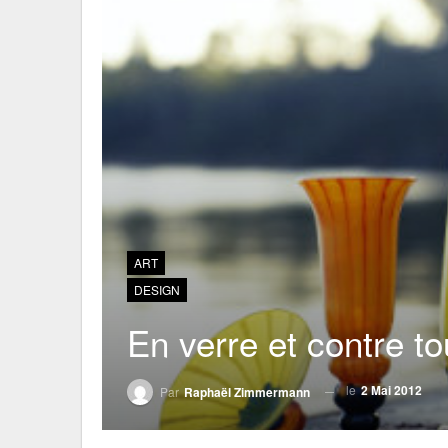
ART
DESIGN
En verre et contre to
le
2 Mai 2012
Par
Raphaël Zimmermann