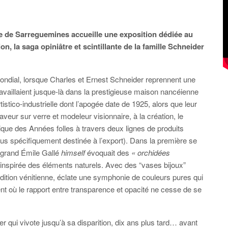
ce de Sarreguemines accueille une exposition dédiée au
on, la saga opiniâtre et scintillante de la famille Schneider
ondial, lorsque Charles et Ernest Schneider reprennent une
ravaillaient jusque-là dans la prestigieuse maison nancéienne
istico-industrielle dont l’apogée date de 1925, alors que leur
eur sur verre et modeleur visionnaire, à la création, le
que des Années folles à travers deux lignes de produits
us spécifiquement destinée à l’export). Dans la première se
e grand Émile Gallé
himself
évoquait des
« orchidées
é inspirée des éléments naturels. Avec des “vases bijoux”
adition vénitienne, éclate une symphonie de couleurs pures qui
t où le rapport entre transparence et opacité ne cesse de se
r qui vivote jusqu’à sa disparition, dix ans plus tard… avant