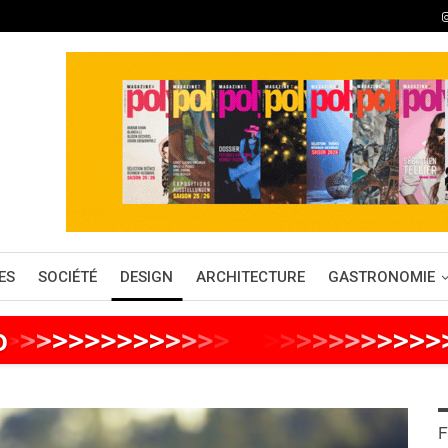
ES
SOCIÉTÉ
DESIGN
ARCHITECTURE
GASTRONOMIE
o
>
>
>
>
>
>
>
>
>
>
>
>
>
>
>
>
>
>
>
>
>
>
>
>
>
F