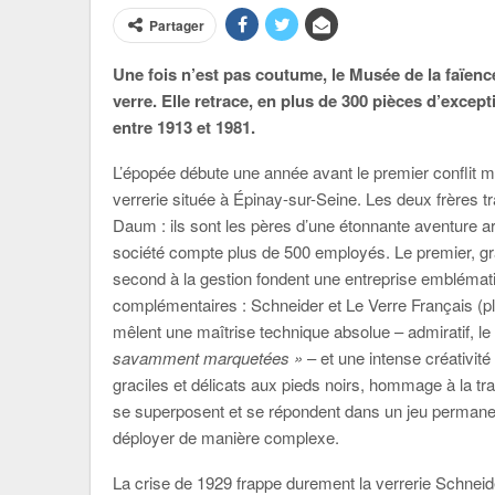
Partager
Une fois n’est pas coutume, le Musée de la faïen
verre. Elle retrace, en plus de 300 pièces d’excepti
entre 1913 et 1981.
L’épopée débute une année avant le premier conflit m
verrerie située à Épinay-sur-Seine. Les deux frères t
Daum : ils sont les pères d’une étonnante aventure art
société compte plus de 500 employés. Le premier, grav
second à la gestion fondent une entreprise emblémati
complémentaires : Schneider et Le Verre Français (pl
mêlent une maîtrise technique absolue – admiratif, l
savamment marquetées »
– et une intense créativit
graciles et délicats aux pieds noirs, hommage à la tr
se superposent et se répondent dans un jeu permanen
déployer de manière complexe.
La crise de 1929 frappe durement la verrerie Schneide