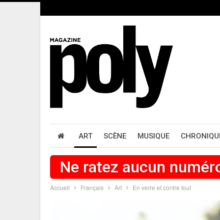
ART
SCÈNE
MUSIQUE
CHRONIQU
Ne ratez aucun numér
Accueil
Français
Art
En verre et contre tout