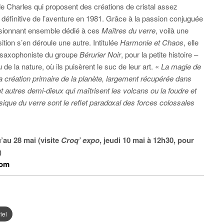
de Charles qui proposent des créations de cristal assez
définitive de l’aventure en 1981. Grâce à la passion conjuguée
essionnant ensemble dédié à ces
Maîtres du verre
, voilà une
tion s’en déroule une autre. Intitulée
Harmonie et Chaos
, elle
 saxophoniste du groupe
Bérurier Noir
, pour la petite histoire –
 de la nature, où ils puisèrent le suc de leur art. «
La magie de
a création primaire de la planète, largement récupérée dans
t autres demi-dieux qui maîtrisent les volcans ou la foudre et
usique du verre sont le reflet paradoxal des forces colossales
’au 28 mai (visite
Croq’ expo
, jeudi 10 mai à 12h30, pour
)
com
iel