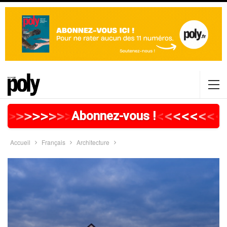
>
>
>
>
>
>
>
>
>
>
>
>
>
>
>
>
>
<
<
<
<
<
<
<
<
Abonnez-vous !
Accueil
Français
Architecture