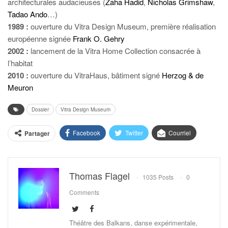
architecturales audacieuses (
Zaha Hadid
,
Nicholas Grimshaw
,
Tadao Ando
…)
1989 :
ouverture du Vitra Design Museum, première réalisation
européenne signée
Frank O. Gehry
2002 :
lancement de la Vitra Home Collection consacrée à
l’habitat
2010 :
ouverture du VitraHaus, bâtiment signé
Herzog & de
Meuron
Dossier
Vitra Design Museum
Facebook
Twitter
Courriel
Partager
Thomas Flagel
1035 Posts
0
Comments
Théâtre des Balkans, danse expérimentale,