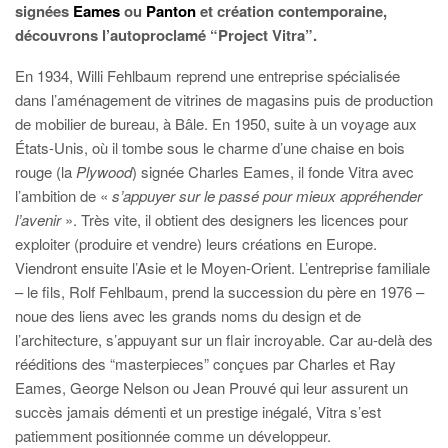
signées
Eames
ou
Panton
et création contemporaine,
découvrons l’autoproclamé “Project Vitra”.
En 1934, Willi Fehlbaum reprend une entreprise spécialisée
dans l’aménagement de vitrines de magasins puis de production
de mobilier de bureau, à Bâle. En 1950, suite à un voyage aux
États-Unis, où il tombe sous le charme d’une chaise en bois
rouge (la
Plywood
) signée Charles Eames, il fonde Vitra avec
l’ambition de «
s’appuyer sur le passé pour mieux appréhender
l’avenir
». Très vite, il obtient des designers les licences pour
exploiter (produire et vendre) leurs créations en Europe.
Viendront ensuite l’Asie et le Moyen-Orient. L’entreprise familiale
– le fils, Rolf Fehlbaum, prend la succession du père en 1976 –
noue des liens avec les grands noms du design et de
l’architecture, s’appuyant sur un flair incroyable. Car au-delà des
rééditions des “masterpieces” conçues par Charles et Ray
Eames, George Nelson ou Jean Prouvé qui leur assurent un
succès jamais démenti et un prestige inégalé, Vitra s’est
patiemment positionnée comme un développeur.