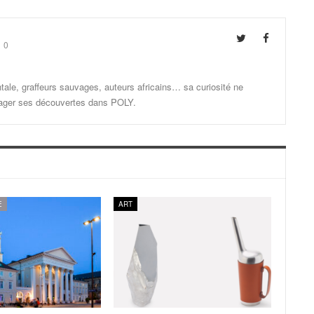
0
ale, graffeurs sauvages, auteurs africains… sa curiosité ne
artager ses découvertes dans POLY.
E
ART