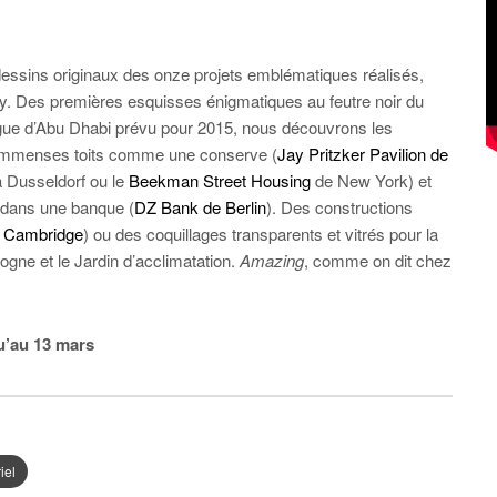
essins originaux des onze projets emblématiques réalisés,
ry. Des premières esquisses énigmatiques au feutre noir du
gue d’Abu Dhabi prévu pour 2015, nous découvrons les
e d’immenses toits comme une conserve (
Jay Pritzker Pavilion de
 Dusseldorf ou le
Beekman Street Housing
de New York) et
 dans une banque (
DZ Bank de Berlin
). Des constructions
 Cambridge
) ou des coquillages transparents et vitrés pour la
ogne et le Jardin d’acclimatation.
Amazing
, comme on dit chez
qu’au 13 mars
iel