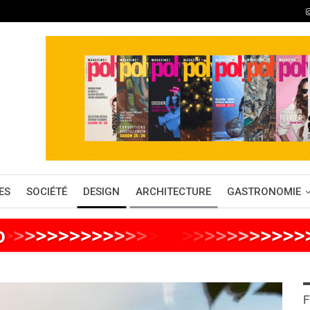
ES
SOCIÉTÉ
DESIGN
ARCHITECTURE
GASTRONOMIE
o
>
>
>
>
>
>
>
>
>
>
>
>
>
>
>
>
>
>
>
>
>
>
>
>
>
F