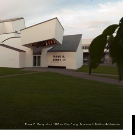
Frank O. Gehry since 1997 au Vitra Design Museum © Bettina Matthiessen