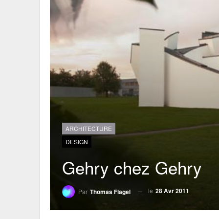
ARCHITECTURE
DESIGN
Gehry chez Gehry
le
28 Avr 2011
Par
Thomas Flagel