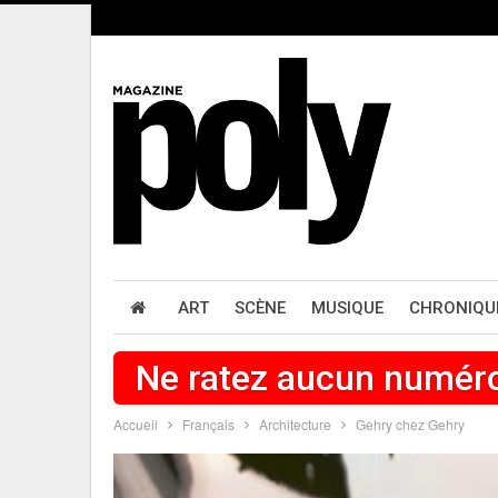
ART
SCÈNE
MUSIQUE
CHRONIQU
Ne ratez aucun numér
Accueil
Français
Architecture
Gehry chez Gehry