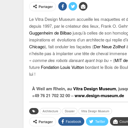
Partager
Le Vitra Design Museum accueille les maquettes et d
depuis 1997, par le créateur des lieux, Frank O. Geh
Guggenheim de Bilbao
jusqu’à celles de son homolo
inspirations et évolutions d’un architecte qui repli
Chicago
), fait onduler les façades (
Der Neue Zollhof
à
n’hésite pas à implanter une tête de cheval immense
«
comme des robots dansant ayant trop bu
» (
MIT de
future
Fondation Louis Vuitton
bordant le Bois de Boul
lui !
À Weil am Rhein, au
Vitra Design Museum
, jus
+49 76 21 702 32 00 –
www.design-museum.de
Architecture
Dossier
Vitra Design Museum
Facebook
Twitter
Courr
Partager