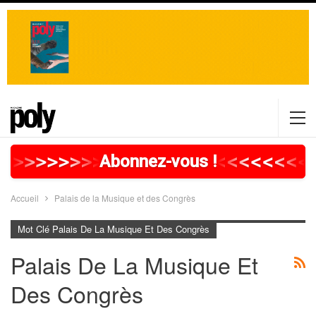
>
>
>
>
>
>
>
>
>
>
>
>
>
>
>
>
>
<
<
<
<
<
<
<
<
<
Abonnez-vous !
Accueil
Palais de la Musique et des Congrès
Mot Clé Palais De La Musique Et Des Congrès
Palais De La Musique Et
Des Congrès