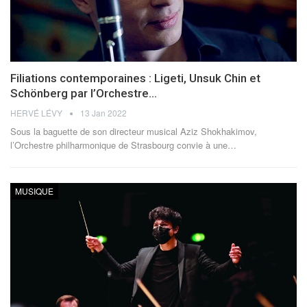
Filiations contemporaines : Ligeti, Unsuk Chin et
Schönberg par l’Orchestre…
HERVÉ LÉVY
13 Jan 2022
Sous la baguette de son directeur musical Aziz Shokhakimov,
l’Orchestre philharmonique de Strasbourg convie à une
…
MUSIQUE