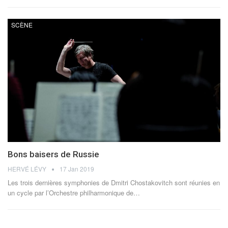
SCÈNE
Bons baisers de Russie
HERVÉ LÉVY
17 Jan 2019
Les trois dernières symphonies de Dmitri Chostakovitch sont réunies en
un cycle par l’Orchestre philharmonique de…