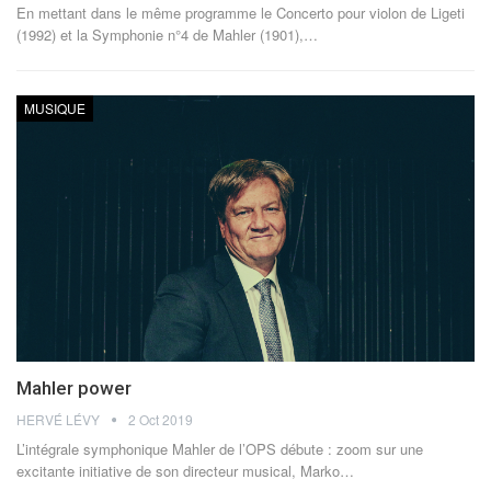
En mettant dans le même programme le Concerto pour violon de Ligeti
(1992) et la Symphonie n°4 de Mahler (1901),…
MUSIQUE
Mahler power
HERVÉ LÉVY
2 Oct 2019
L’intégrale symphonique Mahler de l’OPS débute : zoom sur une
excitante initiative de son directeur musical, Marko…