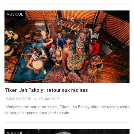
MUSIQUE
Tiken Jah Fakoly : retour aux racines
EMMA HODAPP
20 Jan 2025
Infatigable militant et musicien, Tiken Jah Fakoly offre une redécouverte
de ses plus grands titres en Acoustic.
…
MUSIQUE