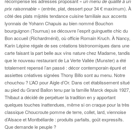
récompense les adresses proposant «
un menu de qualité à un
prix raisonnable
» (entrée, plat, dessert pour 34 € maximum). À
côté des plats mijotés tendance cuisine familiale aux accents
lyonnais de Yohann Chapuis au bien nommé Bouchon
bourguignon (Tournus) se découvre l’esprit guinguette chic du
Bon accueil (Richardménil), où officie Romain Kruch. À Nancy,
Karin Lépine régale de ses créations bistronomiques dans une
carte faisant la part belle aux vins nature chez Madame, tandis
que le nouveau restaurant de La Verte Vallée (Munster) a été
totalement repensé l’an passé : décor contemporain épuré et
assiettes créatives signées Thony Billo sont au menu. Notre
chouchou ? L’AO pour Aigle d’Or. Dans cet établissement situé
au pied du Grand Ballon tenu par la famille Marck depuis 1927,
Thibaut a décidé de perpétuer la tradition en y apportant
quelques touches inattendues, même si on craque pour la très
classique Choucroute pomme de terre, collet, lard, viennoise
d’Alsace et Montbéliarde : produits parfaits, goût expressifs.
Que demande le peuple ?