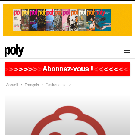
>
>
>
>
>
>
>
>
>
>
>
>
>
>
>
>
>
<
<
<
<
<
<
<
<
Abonnez-vous !
Accueil
Français
Gastronomie