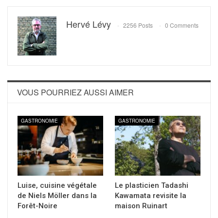
Hervé Lévy
2256 Posts
0 Comments
VOUS POURRIEZ AUSSI AIMER
GASTRONOMIE
GASTRONOMIE
Luise, cuisine végétale
Le plasticien Tadashi
de Niels Möller dans la
Kawamata revisite la
Forêt-Noire
maison Ruinart