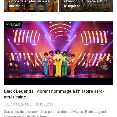
concerts en plein air à Weil
revient pour une 65e édition
am Rhein
à Haguenau
MUSIQUE
Black Legends : vibrant hommage à l’histoire afro-
américaine
JULIA PERCHERON
26 Fév 2026
Des clubs de jazz aux luttes pour les droits civiques, Black Legends
parcourt un siècle de culture
…