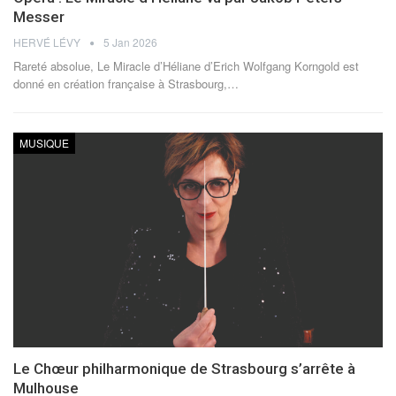
Messer
HERVÉ LÉVY
5 Jan 2026
Rareté absolue, Le Miracle d’Héliane d’Erich Wolfgang Korngold est
donné en création française à Strasbourg,
…
MUSIQUE
Le Chœur philharmonique de Strasbourg s’arrête à
Mulhouse