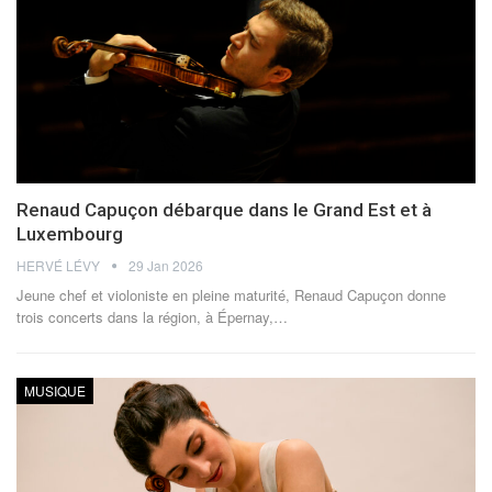
Renaud Capuçon débarque dans le Grand Est et à
Luxembourg
HERVÉ LÉVY
29 Jan 2026
Jeune chef et violoniste en pleine maturité, Renaud Capuçon donne
trois concerts dans la région, à Épernay,
…
MUSIQUE