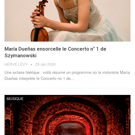
María Dueñas ensorcelle le Concerto n° 1 de
Szymanowski
HERVÉ LÉVY
29 Jan 2026
Une extase féérique : voilà résumé un programme où la violoniste María
Dueñas interprète le Concerto no 1 de
…
MUSIQUE