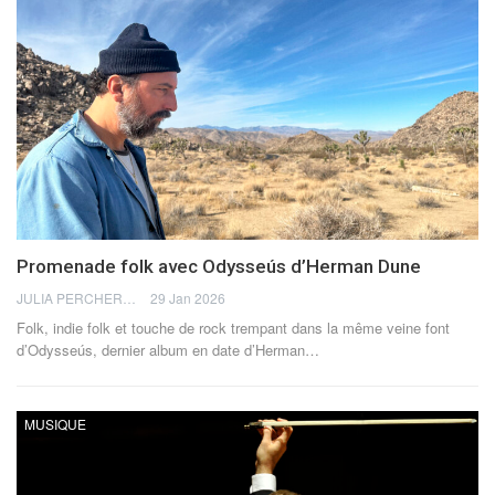
Promenade folk avec Odysseús d’Herman Dune
JULIA PERCHERON
29 Jan 2026
Folk, indie folk et touche de rock trempant dans la même veine font
d’Odysseús, dernier album en date d’Herman
…
MUSIQUE