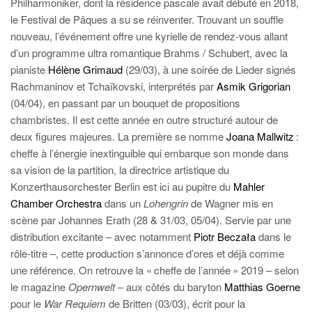
Philharmoniker, dont la résidence pascale avait débuté en 2018,
le Festival de Pâques a su se réinventer. Trouvant un souffle
nouveau, l’événement offre une kyrielle de rendez-vous allant
d’un programme ultra romantique Brahms / Schubert, avec la
pianiste
Hélène Grimaud
(29/03), à une soirée de Lieder signés
Rachmaninov et Tchaïkovski, interprétés par
Asmik Grigorian
(04/04), en passant par un bouquet de propositions
chambristes. Il est cette année en outre structuré autour de
deux figures majeures. La première se nomme
Joana Mallwitz
:
cheffe à l’énergie inextinguible qui embarque son monde dans
sa vision de la partition, la directrice artistique du
Konzerthausorchester Berlin est ici au pupitre du
Mahler
Chamber Orchestra
dans un
Lohengrin
de Wagner mis en
scène par Johannes Erath (28 & 31/03, 05/04). Servie par une
distribution excitante – avec notamment
Piotr Beczała
dans le
rôle-titre –, cette production s’annonce d’ores et déjà comme
une référence. On retrouve la « cheffe de l’année » 2019 – selon
le magazine
Opernwelt
– aux côtés du baryton
Matthias Goerne
pour le
War Requiem
de Britten (03/03), écrit pour la