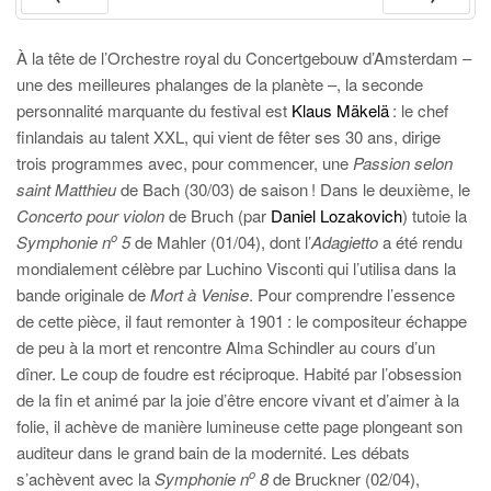
PRÉC
SUIV.
À la tête de l’Orchestre royal du Concertgebouw d’Amsterdam –
une des meilleures phalanges de la planète –, la seconde
personnalité marquante du festival est
Klaus Mäkelä
: le chef
finlandais au talent XXL, qui vient de fêter ses 30 ans, dirige
trois programmes avec, pour commencer, une
Passion selon
saint Matthieu
de Bach (30/03) de saison ! Dans le deuxième, le
Concerto pour violon
de Bruch (par
Daniel Lozakovich
) tutoie la
o
Symphonie n
5
de Mahler (01/04),
dont l’
Adagietto
a été rendu
mondialement célèbre par Luchino Visconti qui l’utilisa dans la
bande originale de
Mort à Venise
. Pour comprendre l’essence
de cette pièce, il faut remonter à 1901 : le compositeur échappe
de peu à la mort et rencontre Alma Schindler au cours d’un
dîner. Le coup de foudre est réciproque. Habité par l’obsession
de la fin et animé par la joie d’être encore vivant et d’aimer à la
folie, il achève de manière lumineuse cette page plongeant son
auditeur dans le grand bain de la modernité. Les débats
o
s’achèvent avec la
Symphonie n
8
de Bruckner (02/04),