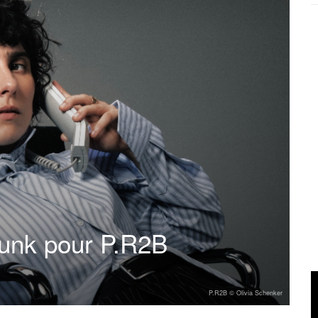
unk pour P.R2B
P.R2B © Olivia Schenker