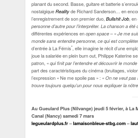
planant du second. Basse, guitare et batterie s’enroule
nostalgique
Reality
de Richard Sanderson… en encore 
l’enregistrement de son premier duo,
Bullshit Job
, en
personne d’autre pour l’interpréter. La chanson a été
différentes expériences en
open space
– «
Je me sui
monde sans entendre personne, ce qui est complèt
*
d’entrée à La Fémis
, elle imagine le récit d’une emp
joue la salariée en plein burn out, Philippe Katerine se
patron, «
qui finit par l’entendre et découvrir le mond
part des caractéristiques du cinéma (bruitages, viol
l’expression « Ne me spoile pas » : «
On ne veut pas 
trouve toujours quelqu’un pour nous expliquer la nôtre
Au Gueulard Plus (Nilvange) jeudi 5 février, à La 
Canal (Nancy) samedi 7 mars
legueulardplus.fr
–
lamaisonbleue-stbg.com
–
lau