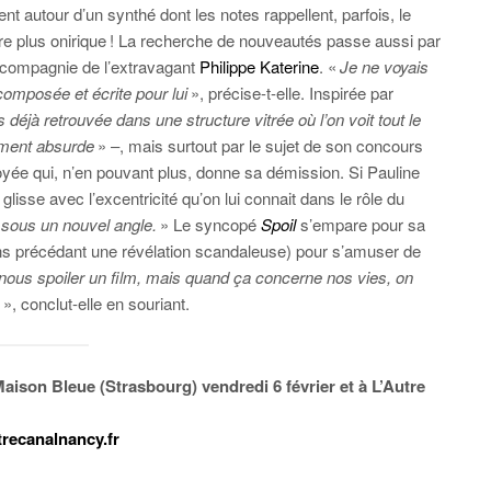
nt autour d’un synthé dont les notes rappellent, parfois, le
plus onirique ! La recherche de nouveautés passe aussi par
 compagnie de l’extravagant
Philippe Katerine
. «
Je ne voyais
 composée et écrite pour lui
», précise-t-elle. Inspirée par
s déjà retrouvée
dans une structure
vitrée où l’on voit tout le
ement absurde
» –, mais surtout par le sujet de son concours
loyée qui, n’en pouvant plus, donne sa démission. Si Pauline
 glisse avec l’excentricité qu’on lui connait dans le rôle du
e sous un nouvel angle.
» Le syncopé
Spoil
s’empare pour sa
ons précédant une révélation scandaleuse) pour s’amuser de
nous spoiler un film, mais quand ça concerne nos vies, on
», conclut-elle en souriant.
Maison Bleue (Strasbourg) vendredi 6 février et à L’Autre
trecanalnancy.fr