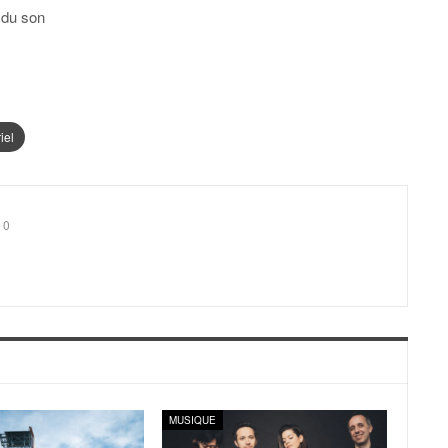
 du son
iel
0
MUSIQUE