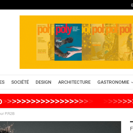
ES
SOCIÉTÉ
DESIGN
ARCHITECTURE
GASTRONOMIE
o
>
>
>
>
>
>
>
>
>
>
>
>
>
>
>
>
>
>
>
>
>
>
>
>
>
>
our P.R2B
F