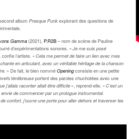
n second album
Presque Punk
explorant des questions de
érimentale.
yons Gamma
(2021),
P.R2B
– nom de scène de Pauline
urré d’expérimentations sonores. «
Je me suis posé
, confie l’artiste. «
Cela me permet de faire un lien avec mes
 chante en articulant, avec un véritable héritage de la chanson
ire.
» De fait, le bien nommé
Opening
consiste en une petite
t réverb ténébreuse portent des paroles chuchotées avec une
j’allais raconter allait être difficile
», reprend-elle. «
C’est un
 eu envie de commencer par un prologue instrumental.
 confort, j’ouvre une porte pour aller dehors et traverser les