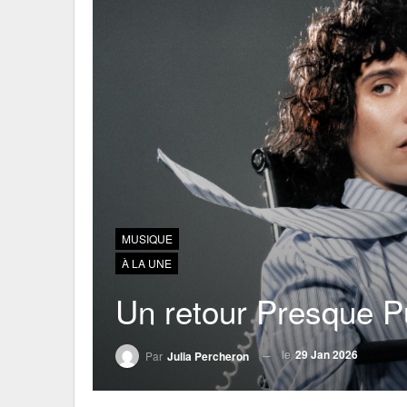
MUSIQUE
À LA UNE
Un retour Presque P
le
29 Jan 2026
Par
Julia Percheron