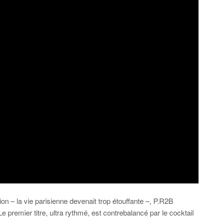
ion – la vie parisienne devenait trop étouffante –, P.R2B
e premier titre, ultra rythmé, est contrebalancé par le cocktail