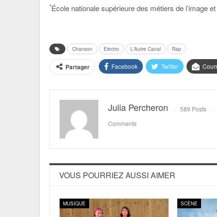
*
École nationale supérieure des métiers de l’image et
Chanson
Electro
L'Autre Canal
Rap
Facebook
Twitter
Courr
Partager
Julia Percheron
589 Posts
Comments
VOUS POURRIEZ AUSSI AIMER
MUSIQUE
SCÈNE