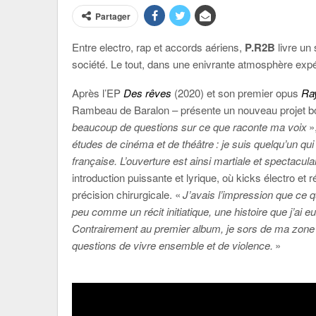
Partager
Entre electro, rap et accords aériens,
P.R2B
livre u
société. Le tout, dans une enivrante atmosphère exp
Après l’EP
Des rêves
(2020) et son premier opus
Ra
Rambeau de Baralon – présente un nouveau projet bo
beaucoup de questions sur ce que raconte ma voix
»
études de cinéma et de théâtre : je suis quelqu’un qui
française. L’ouverture est ainsi martiale et spectacula
introduction puissante et lyrique, où kicks électro e
précision chirurgicale. «
J’avais l’impression que ce que 
peu comme un récit initiatique, une histoire que j’ai
Contrairement au premier album, je sors de ma zone de
questions de vivre ensemble et de violence.
»