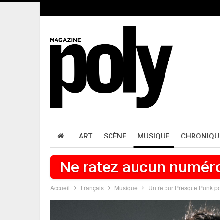
ART
SCÈNE
MUSIQUE
CHRONIQU
Ne ratez aucun numér
Accueil
Français
Musique
Un retour Presque Punk p