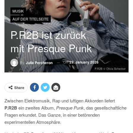
MUSIK
AUF DER TITELSEITE
P.R2B ist zurück
mit Presque Punk
On
29. January 2026
By
Julia Percheron
P.R2B © Olivia Schenker
Share
Zwischen Elektromusik, Rap und luftigen Akkorden liefert
P.R2B
ein zweites Album,
Presque Punk
, das gesellschaftliche
Fragen erkundet. Das Ganze, in einer betörenden
experimentellen Atmosphäre.