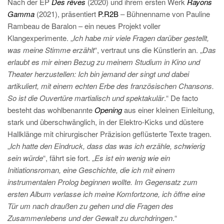
Nach der EP
Des rêves
(2020) und ihrem ersten Werk
Rayons
Gamma
(2021), präsentiert
P.R2B
– Bühnenname von Pauline
Rambeau de Baralon – ein neues Projekt voller
Klangexperimente. „
Ich habe mir viele Fragen darüber gestellt,
was meine Stimme erzählt
“, vertraut uns die Künstlerin an. „
Das
erlaubt es mir einen Bezug zu meinem Studium in Kino und
Theater herzustellen: Ich bin jemand der singt und dabei
artikuliert, mit einem echten Erbe des französischen Chansons.
So ist die Ouvertüre martialisch und spektakulär
.“ De facto
besteht das wohlbenannte
Opening
aus einer kleinen Einleitung,
stark und überschwänglich, in der Elektro-Kicks und düstere
Hallklänge mit chirurgischer Präzision geflüsterte Texte tragen.
„
Ich hatte den Eindruck, dass das was ich erzähle, schwierig
sein würde
“, fährt sie fort. „
Es ist ein wenig wie ein
Initiationsroman, eine Geschichte, die ich mit einem
instrumentalen Prolog beginnen wollte. Im Gegensatz zum
ersten Album verlasse ich meine Komfortzone, ich öffne eine
Tür um nach draußen zu gehen und die Fragen des
Zusammenlebens und der Gewalt zu durchdringen
.“