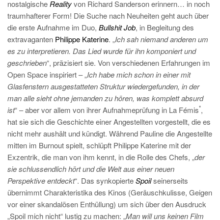
nostalgische
Reality
von Richard Sanderson erinnern… in noch
traumhafterer Form! Die Suche nach Neuheiten geht auch über
die erste Aufnahme im Duo,
Bullshit Job
, in Begleitung des
extravaganten
Philippe Katerine
. „
Ich sah niemand anderen um
es zu interpretieren. Das Lied wurde für ihn komponiert und
geschrieben
“, präzisiert sie. Von verschiedenen Erfahrungen im
Open Space inspiriert – „
Ich habe mich schon in einer mit
Glasfenstern ausgestatteten Struktur wiedergefunden, in der
man alle sieht ohne jemanden zu hören, was komplett absurd
*
ist
“ – aber vor allem von ihrer Aufnahmeprüfung in La Fémis
,
hat sie sich die Geschichte einer Angestellten vorgestellt, die es
nicht mehr aushält und kündigt. Während Pauline die Angestellte
mitten im Burnout spielt, schlüpft Philippe Katerine mit der
Exzentrik, die man von ihm kennt, in die Rolle des Chefs, „
der
sie schlussendlich hört und die Welt aus einer neuen
Perspektive entdeckt
“. Das synkopierte
Spoil
seinerseits
übernimmt Charakteristika des Kinos (Geräuschkulisse, Geigen
vor einer skandalösen Enthüllung) um sich über den Ausdruck
„Spoil mich nicht“ lustig zu machen: „
Man will uns keinen Film