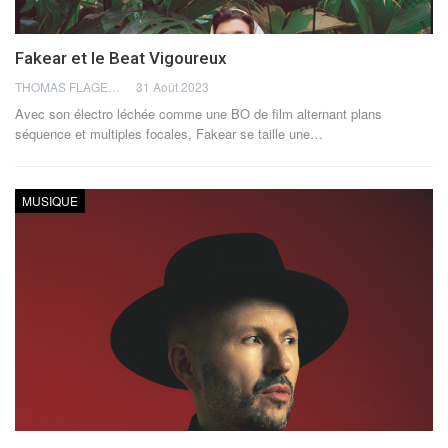
Fakear et le Beat Vigoureux
THOMAS FLAGEL
31 Août 2023
Avec son électro léchée comme une BO de film alternant plans
séquence et multiples focales, Fakear se taille une
…
MUSIQUE