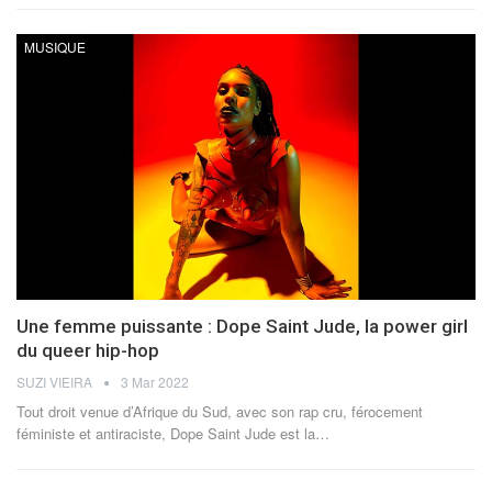
MUSIQUE
Une femme puissante : Dope Saint Jude, la power girl
du queer hip-hop
SUZI VIEIRA
3 Mar 2022
Tout droit venue d’Afrique du Sud, avec son rap cru, férocement
féministe et antiraciste, Dope Saint Jude est la
…