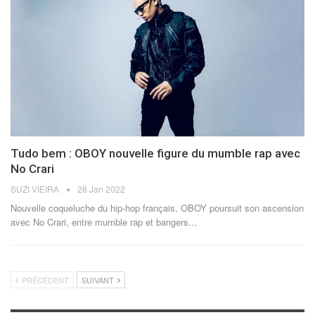
Tudo bem : OBOY nouvelle figure du mumble rap avec
No Crari
SUZI VIEIRA
28 Jan 2022
Nouvelle coqueluche du hip-hop français, OBOY poursuit son ascension
avec No Crari, entre mumble rap et bangers
…
PRÉCÉDENT
SUIVANT