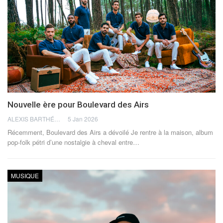
Nouvelle ère pour Boulevard des Airs
ALEXIS BARTHÉLÉMY
5 Jan 2026
Récemment, Boulevard des Airs a dévoilé Je rentre à la maison, album
pop-folk pétri d’une nostalgie à cheval entre
…
MUSIQUE