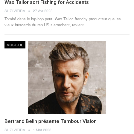
Wax Tailor sort Fishing for Accidents
SUZI VIEIRA
27 Avr 2023
Tombé dans le hip-hop petit, Wax Tailor, frenchy producteur que les
vieux briscards du rap US s’arrachent, revient
…
MUSIQUE
Bertrand Belin présente Tambour Vision
SUZI VIEIRA
1 Mar 2023