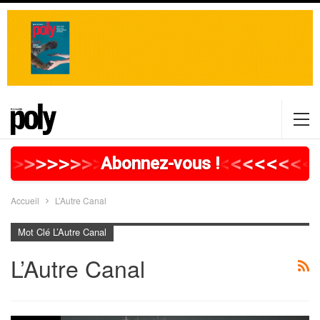
>
>
>
>
>
>
>
>
>
>
>
>
>
>
>
>
>
<
<
<
<
<
<
<
<
<
Abonnez-vous !
Accueil
L’Autre Canal
Mot Clé L’Autre Canal
L’Autre Canal