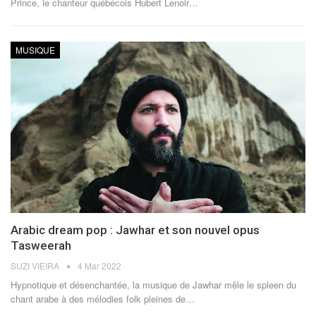
Prince, le chanteur québécois Hubert Lenoir
…
MUSIQUE
Arabic dream pop : Jawhar et son nouvel opus
Tasweerah
SUZI VIEIRA
4 Mar 2022
Hypnotique et désenchantée, la musique de Jawhar mêle le spleen du
chant arabe à des mélodies folk pleines de
…