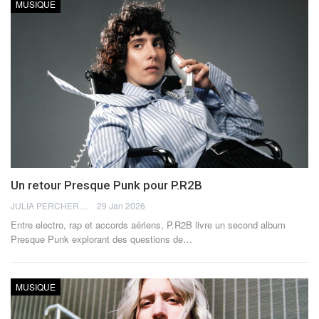
MUSIQUE
Un retour Presque Punk pour P.R2B
JULIA PERCHERON
29 Jan 2026
Entre electro, rap et accords aériens, P.R2B livre un second album
Presque Punk explorant des questions de
…
MUSIQUE