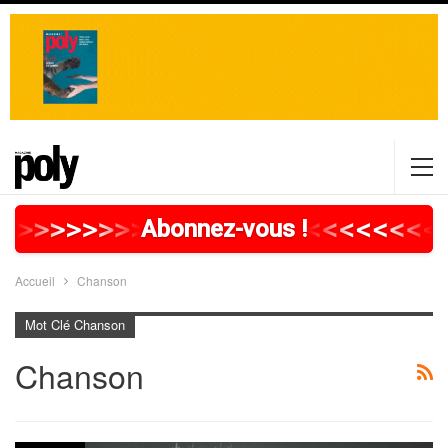
>
>
>
>
>
>
>
>
>
>
>
>
>
>
>
>
>
<
<
<
<
<
<
<
<
<
Abonnez-vous !
Accueil
Chanson
Mot Clé Chanson
Chanson