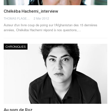
Chékéba Hachemi_interview
THOMAS FLAGEL
2 Mar 2012
Auteur d'un livre coup de poing sur l'Afghanistan des 15 dernières
années, Chékéba Hachemi répond à nos questions,…
CHRONIQUES
Au nom de Roz