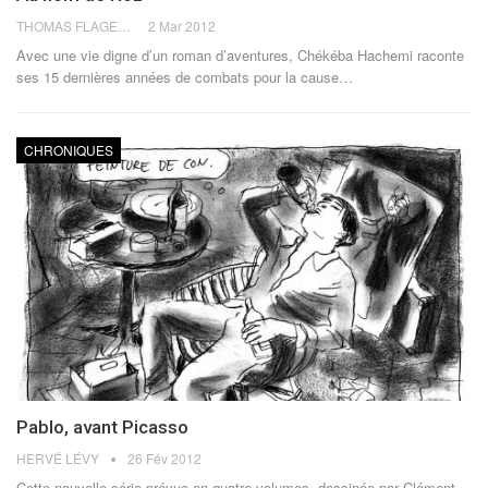
THOMAS FLAGEL
2 Mar 2012
Avec une vie digne d’un roman d’aventures, Chékéba Hachemi raconte
ses 15 dernières années de combats pour la cause…
CHRONIQUES
Pablo, avant Picasso
HERVÉ LÉVY
26 Fév 2012
Cette nouvelle série prévue en quatre volumes, dessinée par Clément