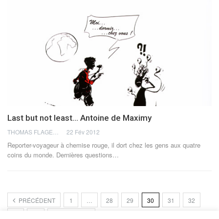
Last but not least… Antoine de Maximy
THOMAS FLAGEL
22 Fév 2012
Reporter-voyageur à chemise rouge, il dort chez les gens aux quatre
coins du monde. Dernières questions…
PRÉCÉDENT
1
…
28
29
30
31
32
…
35
PROCHAIN