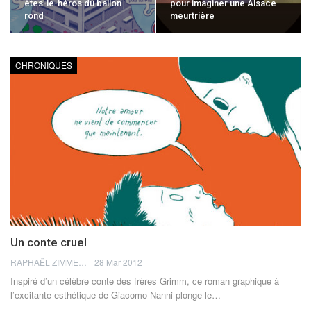
êtes-le-héros du ballon
pour imaginer une Alsace
rond
meurtrière
CHRONIQUES
Un conte cruel
RAPHAËL ZIMMERMANN
28 Mar 2012
Inspiré d’un célèbre conte des frères Grimm, ce roman graphique à
l’excitante esthétique de Giacomo Nanni plonge le…