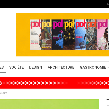
ES
SOCIÉTÉ
DESIGN
ARCHITECTURE
GASTRONOMIE
o
>
>
>
>
>
>
>
>
>
>
>
>
>
>
>
>
>
>
>
>
>
>
>
>
 claire
F