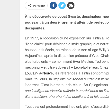
Partager
À la découverte de Joost Swarte, dessinateur néerla
poussant à un degré rarement atteint de perfection
décapantes.
En 1977, à l’occasion d’une exposition sur Tintin à R
“ligne claire” pour désigner le style graphique et narra
houppette fit école, entraînant dans son sillage Wil
Aujourd’hui, après la disparition précoce d’Yves Chal
plus turbulents – se nomment Ever Meulen, Ted beno
méconnu – et ultra-subversif – Léon-la-Terreur. Che
Louvain-la-Neuve
, les références à Tintin sont omnip
mais, toujours, la limpidité
old school
du trait est mis
incorrect. C’est le créateur de Maus, Art Spiegelman qu
une intelligence visuelle raffinée à un réel sens de l’
d’une tradition, cherchant des solutions à la fois aud
Tout cela est profondément insolent, plein d’absurdit