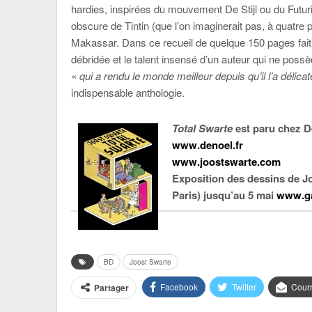
hardies, inspirées du mouvement De Stijl ou du Futu
obscure de Tintin (que l’on imaginerait pas, à quatre p
Makassar. Dans ce recueil de quelque 150 pages fait d
débridée et le talent insensé d’un auteur qui ne poss
«
qui a rendu le monde meilleur depuis qu’il l’a délica
indispensable anthologie.
Total Swarte
est paru chez D
www.denoel.fr
www.joostswarte.com
Exposition des dessins de
J
Paris) jusqu’au 5 mai
www.ga
BD
Joost Swarte
Facebook
Twitter
Courr
Partager