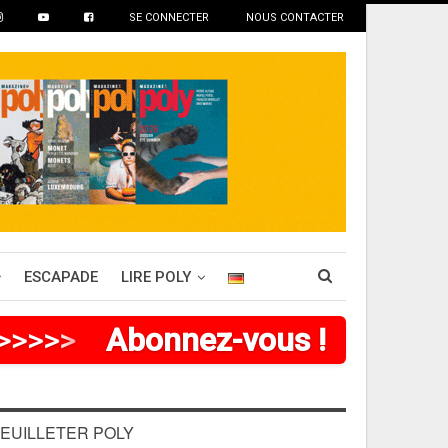
SE CONNECTER
NOUS CONTACTER
ESCAPADE
LIRE POLY
>
>
>
>
>
>
Abonnez-vous !
EUILLETER POLY