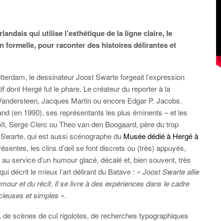
ndais qui utilise l’esthétique de la ligne claire, le
 formelle, pour raconter des histoires délirantes et
otterdam, le dessinateur Joost Swarte forgeait l’expression
tif dont Hergé fut le phare. Le créateur du reporter à la
ly Vandersteen, Jacques Martin ou encore Edgar P. Jacobs.
and (en 1990), ses représentants les plus éminents – et les
ît, Serge Clerc ou Theo van den Boogaard, père du trop
z Swarte, qui est aussi scénographe du
Musée dédié à Hergé à
résentes, les clins d’œil se font discrets ou (très) appuyés,
e au service d’un humour glacé, décalé et, bien souvent, très
i décrit le mieux l’art délirant du Batave : «
Joost Swarte allie
humour et du récit. Il se livre à des expériences dans le cadre
acieuses et simples
».
é, de scènes de cul rigolotes, de recherches typographiques