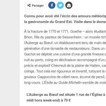
Partager
Connu pour avoir été l’écrin des amours météori
la gastronomie du Grand Est. Visite dans le dom
À la fracture de 1770 et 1771, Goethe – alors étudian
Brion, fille du pasteur de Sessenheim : un musée ric
l’Auberge au Bœuf, un établissement tenu de main de
génération d’une dynastie de restaurateurs. Dans un
Gachot se déploie une cuisine d’une grande finesse o
cuit au porto, coing en déclinaison accompagné d’un p
précis et explosif Chevreuil de la plaine de Hatten, ca
coings. Tout cela est rigoureux et inventif, tutoyant
gouteux Cappuccino de céleri-rave, écume de persil,
long cours. L’Étoile au
Guide Michelin
semble de moin
L’Auberge au Bœuf est située 1 rue de l’Église
midi hors week-end) à 70 €