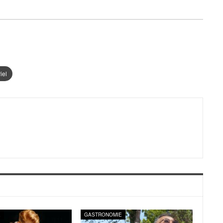
iel
E
GASTRONOMIE