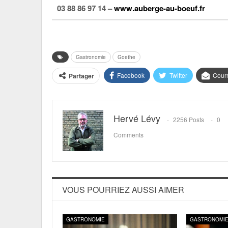
03 88 86 97 14 –
www.auberge-au-boeuf.fr
Gastronomie
Goethe
Facebook
Twitter
Courr
Partager
Hervé Lévy
2256 Posts
0
Comments
VOUS POURRIEZ AUSSI AIMER
GASTRONOMIE
GASTRONOMI