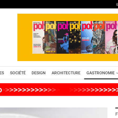
ES
SOCIÉTÉ
DESIGN
ARCHITECTURE
GASTRONOMIE
o
>
>
>
>
>
>
>
>
>
>
>
>
>
>
>
>
>
>
>
>
>
>
>
>
>
F