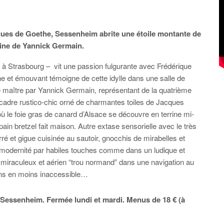
ques de Goethe, Sessenheim abrite une étoile montante de
aine de Yannick Germain.
t à Strasbourg – vit une passion fulgurante avec Frédérique
he et émouvant témoigne de cette idylle dans une salle de
 maître par Yannick Germain, représentant de la quatrième
 cadre rustico-chic orné de charmantes toiles de Jacques
ù le foie gras de canard d’Alsace se découvre en terrine mi-
ain bretzel fait maison. Autre extase sensorielle avec le très
rré et gigue cuisinée au sautoir, gnocchis de mirabelles et
 la modernité par habiles touches comme dans un ludique et
 miraculeux et aérien “trou normand” dans une navigation au
s en moins inaccessible…
 à Sessenheim.
Fermée lundi et mardi. Menus de 18 € (à