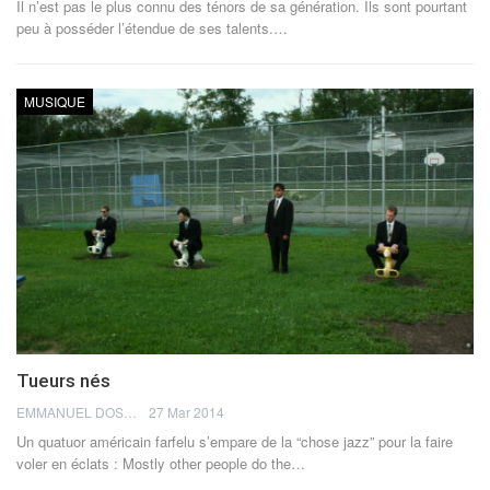
Il n’est pas le plus connu des ténors de sa génération. Ils sont pourtant
peu à posséder l’étendue de ses talents.…
MUSIQUE
Tueurs nés
EMMANUEL DOSDA
27 Mar 2014
Un quatuor américain farfelu s’empare de la “chose jazz” pour la faire
voler en éclats : Mostly other people do the…