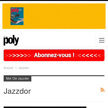
>
>
>
>
>
>
>
>
>
>
>
>
>
>
>
>
>
<
<
<
<
<
<
<
<
<
Abonnez-vous !
Accueil
Jazzdor
Mot Clé Jazzdor
Jazzdor