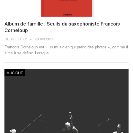
Album de famille : Seuils du saxophoniste François
Corneloup
HERVÉ LÉVY
28 Avr 2022
François Corneloup est « un musicien qui prend des photos », comme il
aime à se définir. Lorsque
…
MUSIQUE