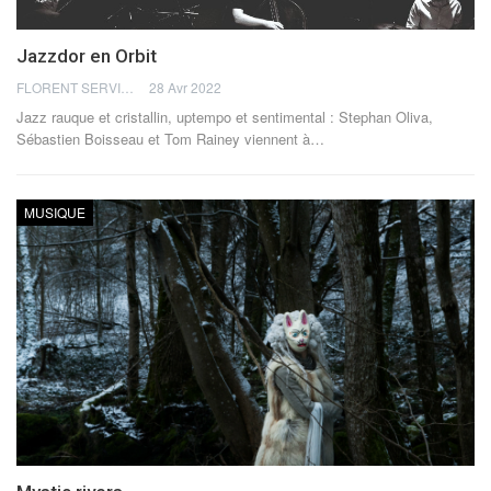
Jazzdor en Orbit
FLORENT SERVIA
28 Avr 2022
Jazz rauque et cristallin, uptempo et sentimental : Stephan Oliva,
Sébastien Boisseau et Tom Rainey viennent à
…
MUSIQUE