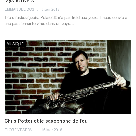
Mystic rivers
EMMANUEL DOSDA
5 Jan 2017
Trio strasbourgeois, Polaroid3 n’a pas froid aux yeux. Il nous convie à
une passionnante virée dans un pays…
MUSIQUE
Chris Potter et le saxophone de feu
FLORENT SERVIA
16 Mar 2016