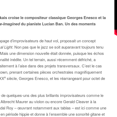
kais croise le compositeur classique Georges Enesco et la
e-Imagined
du pianiste Lucian Ban. Un des moments
opage d’improvisateurs de haut vol, proposait un concept
al Light
. Non pas que le jazz se soit auparavant toujours tenu
in. Mais une dimension nouvelle était donnée, puisque les échos
lité inédite. Un tel terrain, aussi récemment défriché, a
itement à l’aise dans des projets transversaux. C’est le cas
town, prenant certaines pièces orchestrales magnifiquement
e
 XX
siècle, Georges Enesco, et les réarrangeant pour octet de
é de quelques-uns des plus brillants improvisateurs comme le
i, Albrecht Maurer au violon ou encore Gerald Cleaver à la
te Badal Roy – œuvrant notamment aux tablas – est ici comme une
n période hippie et donne à l’ensemble une sonorité gitane et