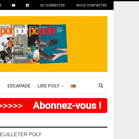
SE CONNECTER
NOUS CONTACTER
ESCAPADE
LIRE POLY
>
>
>
>
>
>
Abonnez-vous !
EUILLETER POLY