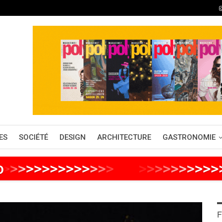
ES
SOCIÉTÉ
DESIGN
ARCHITECTURE
GASTRONOMIE
o
>
>
>
>
>
>
>
>
>
>
>
>
>
>
>
>
>
>
>
>
>
>
>
>
F