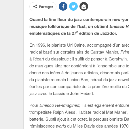
Partager
Quand la fine fleur du jazz contemporain new-yor
musique folklorique de l’Est, on obtient
Enesco R
e
emblématiques de la 27
édition de
Jazzdor.
En 1996, le pianiste Uri Caine, accompagné d’un aré
radical basé sur certains airs de Gustav Mahler,
Prim
à l’écart du classique ; il suffit de penser à Gershw
de musiques klezmer conféraient à l’ensemble une tona
donné des idées à de jeunes artistes, désormais parfa
du pianiste roumain Lucian Ban, héraut du jazz down
écrites par son compatriote de la première moitié du
jazz avec le bassiste John Hebert.
Pour
Enesco Re-Imagined
,
il s’est également entour
trompettiste Ralph Alessi, l’altiste radical Mat Maner
batterie. Subtil ajout à cet octet, le percussionnis
réminiscence
world
du Miles Davis des années 1970 e