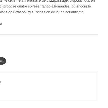
ts, le dixième anniversaire de J
azzpassage
, dispositif qui, en
urg, propose quatre soirées franco-allemandes, ou encore le
ons de Strasbourg à l’occasion de leur cinquantième
e
iel
0