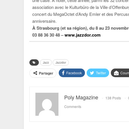
une case. À noter, cette année, parmi les 32 concer
association avec le Kulturbüro de la Ville d’Offenb
concert du MegaOctet d’Andy Emler et des Percussi
anniversaire.
À Strasbourg (et sa région), du 8 au 23 novembr
03 88 36 30 48 –
www.jazzdor.com
Jazz
Jazzdor
Facebook
Twitter
Courr
Partager
Poly Magazine
138 Posts
Comments