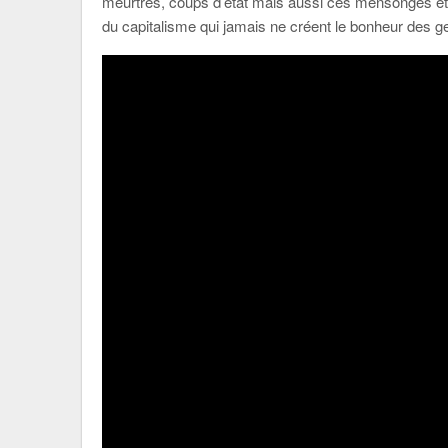
meurtres, coups d’état mais aussi ces mensonges et r
du capitalisme qui jamais ne créent le bonheur des gen