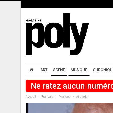
ART
SCÈNE
MUSIQUE
CHRONIQU
Ne ratez aucun numér
Accueil
Français
Musique
Afro jojo