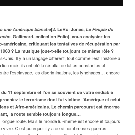
ns une Amérique blanche
[2. LeRoi Jones,
Le Peuple du
anche
, Gallimard, collection Folio], vous analysiez les
o-américaine, critiquant les tentatives de récupération par
 1963 ? La musique joue-t-elle toujours ce même rôle ?
Unis. Il y a un langage différent, tout comme l’est l’histoire à
u mais ils ont été le résultat de luttes constantes et
ontre l’esclavage, les discriminations, les lynchages… encore
u 11 septembre et l’on se souvient de votre endiablé
rochiez le terrorisme dont fut victime l’Amérique et celui
diens et Afro-américains. Le chemin parcourut est énorme
rtant, la route semble toujours longue…
longue route. Mais le monde lui-même est encore et toujours
e vivre. C’est pourquoi il y a de si nombreuses guerres,