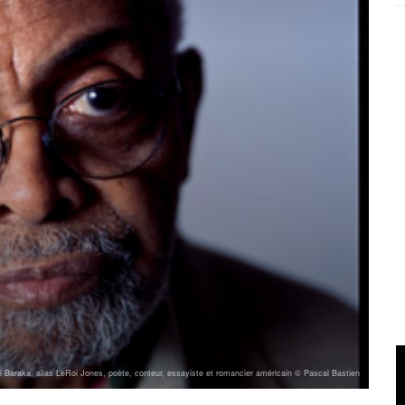
i Baraka, alias LeRoi Jones, poète, conteur, essayiste et romancier américain © Pascal Bastien