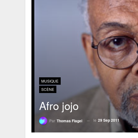
MUSIQUE
SCÈNE
Afro jojo
le
29 Sep 2011
Par
Thomas Flagel
Amir