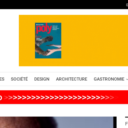
ES
SOCIÉTÉ
DESIGN
ARCHITECTURE
GASTRONOMIE
o
>
>
>
>
>
>
>
>
>
>
>
>
>
>
>
>
>
>
>
>
>
>
>
>
>
>
F