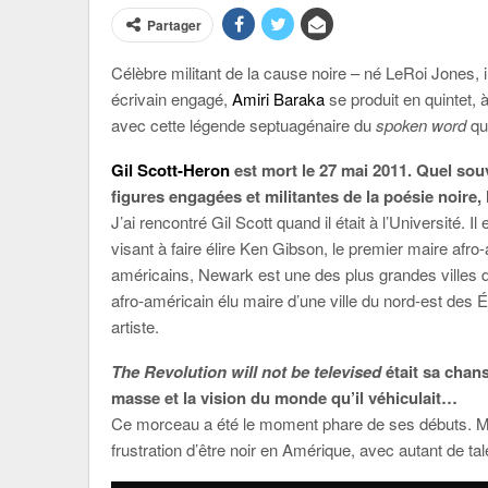
Partager
Célèbre militant de la cause noire – né LeRoi Jones,
écrivain engagé,
Amiri Baraka
se produit en quintet,
avec cette légende septuagénaire du
spoken word
qui
Gil Scott-Heron
est mort le 27 mai 2011. Quel sou
figures engagées et militantes de la poésie noire,
J’ai rencontré Gil Scott quand il était à l’Universit
visant à faire élire Ken Gibson, le premier maire af
américains, Newark est une des plus grandes villes 
afro-américain élu maire d’une ville du nord-est des Ét
artiste.
The Revolution will not be televised
était sa chans
masse et la vision du monde qu’il véhiculait…
Ce morceau a été le moment phare de ses débuts. Mai
frustration d’être noir en Amérique, avec autant de ta