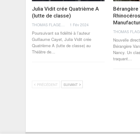
Julia Vidit crée Quatrième A
Bérangère 
(lutte de classe)
Rhinocéros
Manufactur
THOMAS FLAGEL
1 Fév 2024
Poursuivant sa fidélité à l’auteur
Guillaume Cayet, Julia Vidit crée
Nouvelle direc
Quatrième A (lutte de classe) au
Bérangère Van
Théâtre de
…
Nancy. Un cla
traquant
…
PRÉCÉDENT
SUIVANT