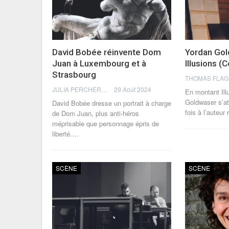
David Bobée réinvente Dom
Yordan Gol
Juan à Luxembourg et à
Illusions (
Strasbourg
JULIA PERCHERON
29 Août 2024
En montant Ill
Goldwaser s’at
David Bobée dresse un portrait à charge
fois à l’auteur
de Dom Juan, plus anti-héros
méprisable que personnage épris de
liberté.
…
SCÈNE
SCÈNE