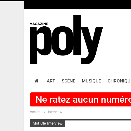
ART
SCÈNE
MUSIQUE
CHRONIQU
Ne ratez aucun numér
Accueil
Interview
Mot Clé Interview