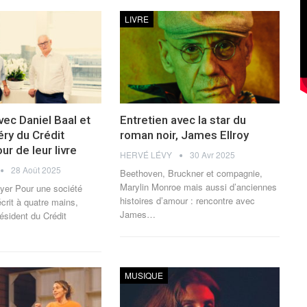
LIVRE
vec Daniel Baal et
Entretien avec la star du
éry du Crédit
roman noir, James Ellroy
ur de leur livre
HERVÉ LÉVY
30 Avr 2025
28 Août 2025
Beethoven, Bruckner et compagnie,
Marylin Monroe mais aussi d’anciennes
yer Pour une société
histoires d’amour : rencontre avec
crit à quatre mains,
James
…
résident du Crédit
MUSIQUE