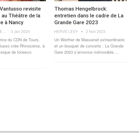
Vantusso revisite
Thomas Hengelbrock:
 au Théâtre de la
entretien dans le cadre de La
e à Nancy
Grande Gare 2023
THOMAS FLAGEL
3 Jan 2024
HERVÉ LÉVY
2 Nov 2023
trice du CDN de Tours,
Un Werther de Massenet extraordinaire
tusso crée Rhinocéros, à
et un bouquet de concerts : La Grande
ssique de Ionesco
Gare 2023 s’annonce mémorable.
…