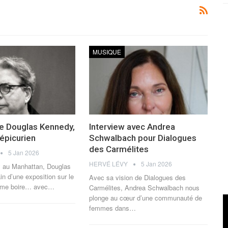
MUSIQUE
de Douglas Kennedy,
Interview avec Andrea
 épicurien
Schwalbach pour Dialogues
des Carmélites
5 Jan 2026
HERVÉ LÉVY
5 Jan 2026
 au Manhattan, Douglas
in d’une exposition sur le
Avec sa vision de Dialogues des
ime boire… avec
…
Carmélites, Andrea Schwalbach nous
plonge au cœur d’une communauté de
femmes dans
…