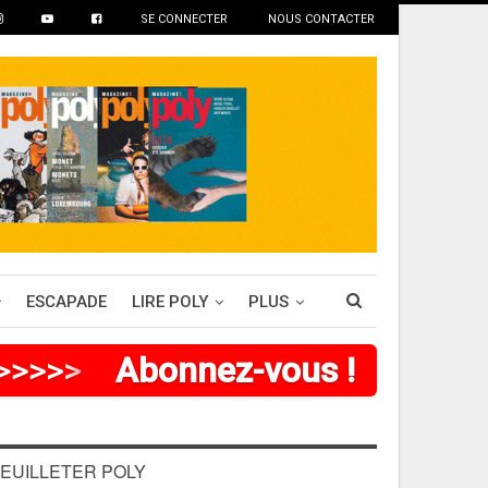
SE CONNECTER
NOUS CONTACTER
ESCAPADE
LIRE POLY
PLUS
>
>
>
>
>
>
Abonnez-vous !
EUILLETER POLY