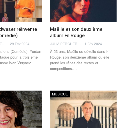
dwaser réinvente
Maëlle et son deuxième
Comédie)
album Fil Rouge
THOMAS FLAGEL
29 Fév 2024
JULIA PERCHERON
1 Fév 2024
usions (Comédie), Yordan
À 23 ans, Maëlle se dévoile dans Fil
taque pour la troisième
Rouge, son deuxième album où elle
 russe Ivan Viripaev.
…
prend les rênes des textes et
compositions.
…
MUSIQUE