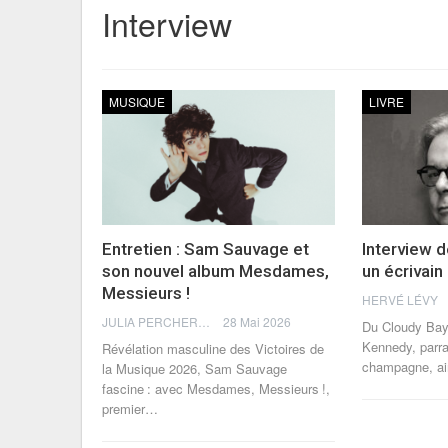
Interview
MUSIQUE
LIVRE
Entretien : Sam Sauvage et
Interview 
son nouvel album Mesdames,
un écrivain
Messieurs !
HERVÉ LÉVY
JULIA PERCHERON
28 Mai 2026
Du Cloudy Bay
Kennedy, parra
Révélation masculine des Victoires de
champagne, a
la Musique 2026, Sam Sauvage
fascine : avec Mesdames, Messieurs !,
premier
…