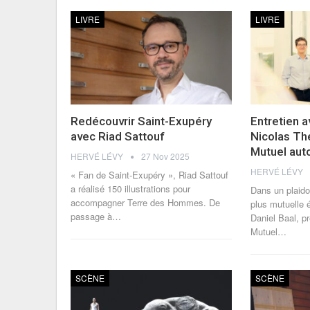
LIVRE
LIVRE
Redécouvrir Saint-Exupéry
Entretien a
avec Riad Sattouf
Nicolas Th
Mutuel auto
HERVÉ LÉVY
27 Nov 2025
HERVÉ LÉVY
« Fan de Saint-Exupéry », Riad Sattouf
a réalisé 150 illustrations pour
Dans un plaido
accompagner Terre des Hommes. De
plus mutuelle é
passage à
…
Daniel Baal, p
Mutuel
…
SCÈNE
SCÈNE