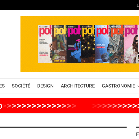
ES
SOCIÉTÉ
DESIGN
ARCHITECTURE
GASTRONOMIE
o
>
>
>
>
>
>
>
>
>
>
>
>
>
>
>
>
>
>
>
>
>
>
>
>
F