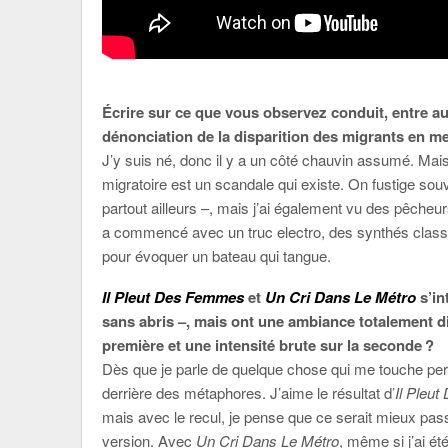
Écrire sur ce que vous observez conduit, entre au
dénonciation de la disparition des migrants en 
J’y suis né, donc il y a un côté chauvin assumé. Mais j
migratoire est un scandale qui existe. On fustige so
partout ailleurs –, mais j’ai également vu des pêcheur
a commencé avec un truc electro, des synthés classi
pour évoquer un bateau qui tangue.
Il Pleut Des Femmes
et
Un Cri Dans Le Métro
s’in
sans abris –, mais ont une ambiance totalement d
première et une intensité brute sur la seconde ?
Dès que je parle de quelque chose qui me touche per
derrière des métaphores. J’aime le résultat d’
Il Pleu
mais avec le recul, je pense que ce serait mieux passé
version. Avec
Un Cri Dans Le Métro
, même si j’ai é