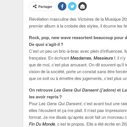
Partager
Révélation masculine des Victoires de la Musique 2
premier album à la croisée des styles, il écume les fe
Rock, pop, new wave ressortent beaucoup pour déc
De quoi s’agit-il ?
C’est un peu un bric-à-brac avec plein d’influences. 
française. En écrivant
Mesdames, Messieurs !
, il n
que de moi, c’est plus amusant. On dit souvent qu’il 
vision de la société, porte un constat sans être for
que ce soit ou à émettre des jugements, c’est plus un
On retrouve
Les Gens Qui Dansent (j’adore)
et
La
les avoir repris ?
Pour
Les Gens Qui Dansent
, c’est avant tout une r
elles l’écoutent et ça me plait. Il n’est pas impression
format. Je me disais qu’après avoir fait un morceau 
Fin Du Monde
, c’est le propos. Elle a été écrite en 20