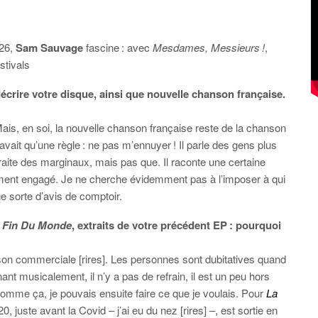
026,
Sam Sauvage
fascine : avec
Mesdames, Messieurs !
,
stivals
rire votre disque, ainsi que nouvelle chanson française.
Mais, en soi, la nouvelle chanson française reste de la chanson
’y avait qu’une règle : ne pas m’ennuyer ! Il parle des gens plus
traite des marginaux, mais pas que. Il raconte une certaine
cément engagé. Je ne cherche évidemment pas à l’imposer à qui
e sorte d’avis de comptoir.
 Fin Du Monde
, extraits de votre précédent EP : pourquoi
aison commerciale [rires]. Les personnes sont dubitatives quand
nant musicalement, il n’y a pas de refrain, il est un peu hors
comme ça, je pouvais ensuite faire ce que je voulais. Pour
La
20, juste avant la Covid – j’ai eu du nez [rires] –, est sortie en