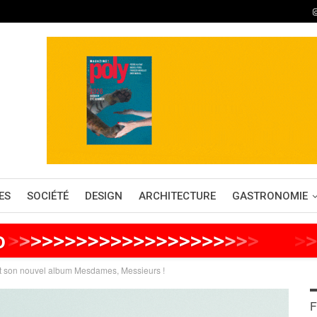
ES
SOCIÉTÉ
DESIGN
ARCHITECTURE
GASTRONOMIE
o
>
>
>
>
>
>
>
>
>
>
>
>
>
>
>
>
>
>
>
>
>
>
>
>
>
>
t son nouvel album Mesdames, Messieurs !
F