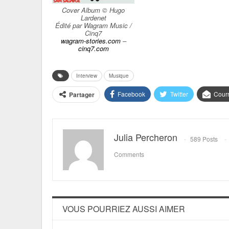
Cover Album © Hugo
Lardenet
Édité par Wagram Music /
Cinq7
wagram-stories.com
–
cinq7.com
Interview
Musique
Facebook
Twitter
Courr
Partager
Julia Percheron
589 Posts
Comments
VOUS POURRIEZ AUSSI AIMER