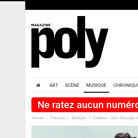
ART
SCÈNE
MUSIQUE
CHRONIQU
Ne ratez aucun numér
Accueil
Français
Musique
Entretien : Sam Sauvage e