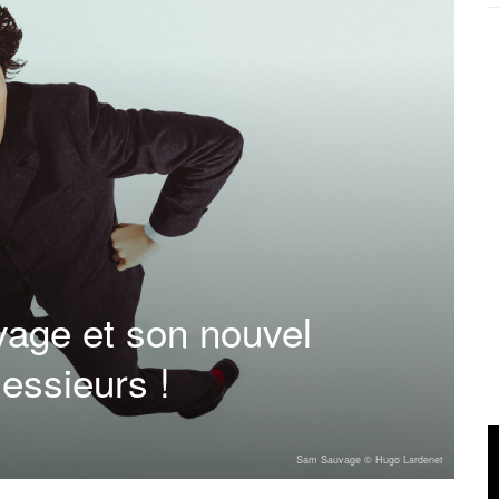
vage et son nouvel
ssieurs !
Sam Sauvage © Hugo Lardenet