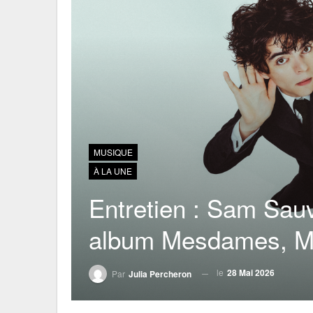
MUSIQUE
À LA UNE
Entretien : Sam Sau
album Mesdames, Me
le
28 Mai 2026
Par
Julia Percheron