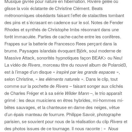
Musique givrée pour nature en hibernation. Rivière gelée où
glisse la voix éclatante de Christine Clément. Beats
métronomiques obsédants faisant l’effet de stalactites tombant
des pins et s’écrasant en cadence sur le sol. Notes de Fender
Rhodes et synthés de Christophe Imbs résonnant dans une
forêt immaculée. Parties de cache-cache entre les conifères.
Frappes sur la batterie de Francesco Rees perçant dans la
brume. Paysages islandais évoquant Björk, soul moderne de
Massive Attack, sonorités hypnotiques façon BEAK> ou Neu!
La vidéo de
Rivers
, morceau titre du nouvel album de Polaroid3,
est à l’image d’un disque «
inspiré par les grands espaces
»,
selon Christine, «
les éléments naturels
». Dans le clip, tout
comme sur la pochette de
Rivers
– faisant songer aux clichés
de Charles Fréger et à sa série
Wilder Mann
–, le trio apparaît
grimé : les deux musiciens en êtres hybrides, mi-hommes mi-
bêtes sauvages, et la chanteuse en dame des neiges, vêtue
d’un épais manteau de fourrure. Philippe Savoir, photographe
parisien, se souvient pour nous de la réalisation du clip
Rivers
et
des photos issues de ce tournage. Il nous raconte : «
Nous