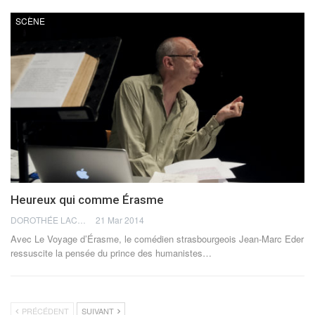
SCÈNE
Heureux qui comme Érasme
DOROTHÉE LACHMANN
21 Mar 2014
Avec Le Voyage d’Érasme, le comédien strasbourgeois Jean-Marc Eder
ressuscite la pensée du prince des humanistes…
PRÉCÉDENT
SUIVANT