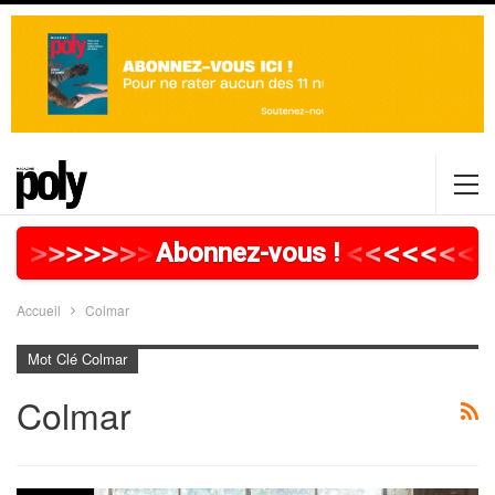
>
>
>
>
>
>
>
>
>
>
>
>
>
>
>
>
>
<
<
<
<
<
<
<
<
<
Abonnez-vous !
Accueil
Colmar
Mot Clé Colmar
Colmar