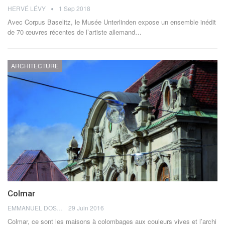
HERVÉ LÉVY
1 Sep 2018
Avec Corpus Baselitz, le Musée Unterlinden expose un ensemble inédit
de 70 œuvres récentes de l’artiste allemand…
ARCHITECTURE
Colmar
EMMANUEL DOSDA
29 Juin 2016
Colmar, ce sont les maisons à colombages aux couleurs vives et l’archi