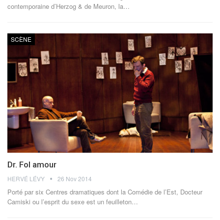
contemporaine d’Herzog & de Meuron, la…
SCÈNE
Dr. Fol amour
HERVÉ LÉVY
26 Nov 2014
Porté par six Centres dramatiques dont la Comédie de l’Est, Docteur
Camiski ou l’esprit du sexe est un feuilleton…