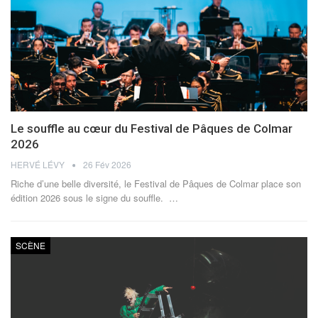
Le souffle au cœur du Festival de Pâques de Colmar
2026
HERVÉ LÉVY
26 Fév 2026
Riche d’une belle diversité, le Festival de Pâques de Colmar place son
édition 2026 sous le signe du souffle.
…
SCÈNE