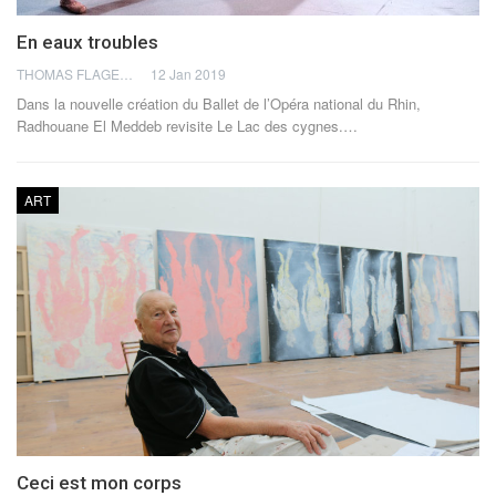
En eaux troubles
THOMAS FLAGEL
12 Jan 2019
Dans la nouvelle création du Ballet de l’Opéra national du Rhin,
Radhouane El Meddeb revisite Le Lac des cygnes.…
ART
Ceci est mon corps