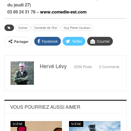
du jeudi 27)
03 89 24 31 78 –
www.comedie-est.com
Colmar
Comédie de l'Est
Guy Pierre Couleau
Facebook
Twitter
Courriel
Partager
Hervé Lévy
2256 Posts
0 Comments
VOUS POURRIEZ AUSSI AIMER
SCÈNE
SCÈNE