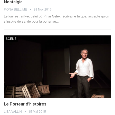
Nostalgia
FIONA BELLIME
28 Nov 2016
Le jour est arrivé, celui où Pinar Selek, écrivaine turque, accepte qu’on
s’inspire de sa vie pour la porter au…
SCÈNE
Le Porteur d’histoires
LISA VALLIN
15 Mai 2015