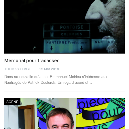
Mémorial pour fracassés
THOMAS FLAGEL
15 Mar 2018
Dans sa nouvelle création, Emmanuel Meirieu s’intéresse aux
Naufragés de Patrick Declerck. Un regard acéré et…
SCÈNE