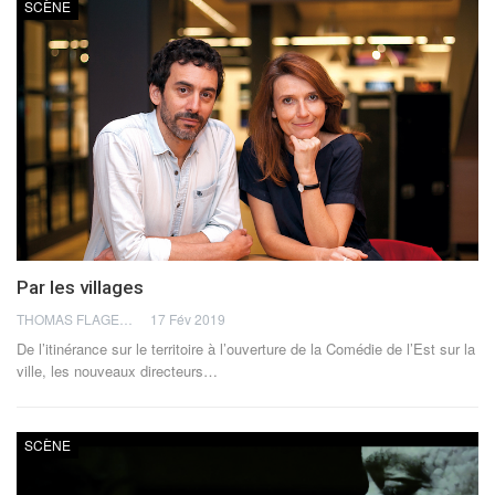
SCÈNE
Par les villages
THOMAS FLAGEL
17 Fév 2019
De l’itinérance sur le territoire à l’ouverture de la Comédie de l’Est sur la
ville, les nouveaux directeurs…
SCÈNE