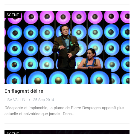
SCÈNE
En flagrant délire
LISA VALLIN
25 Sep 2014
Décapante et implacable, la plume de Pierre Desproges apparaît plus
actuelle et salvatrice que jamais. Dans…
SCÈNE