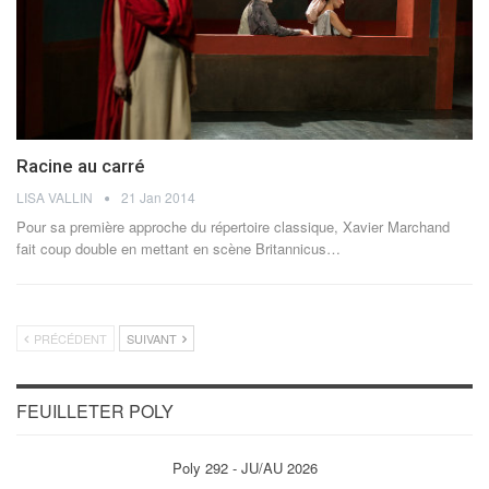
Racine au carré
LISA VALLIN
21 Jan 2014
Pour sa première approche du répertoire classique, Xavier Marchand
fait coup double en mettant en scène Britannicus…
PRÉCÉDENT
SUIVANT
FEUILLETER POLY
Poly 292 - JU/AU 2026