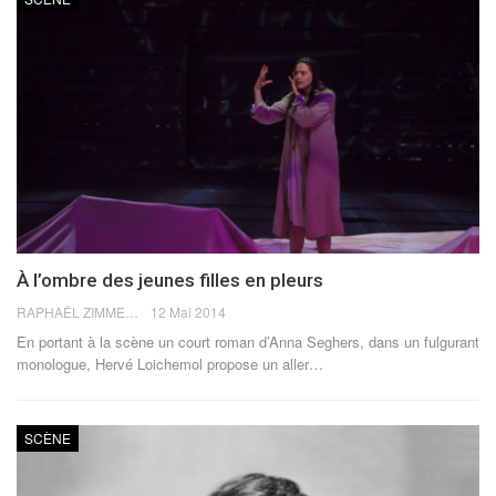
À l’ombre des jeunes filles en pleurs
RAPHAËL ZIMMERMANN
12 Mai 2014
En portant à la scène un court roman d’Anna Seghers, dans un fulgurant
monologue, Hervé Loichemol propose un aller…
SCÈNE