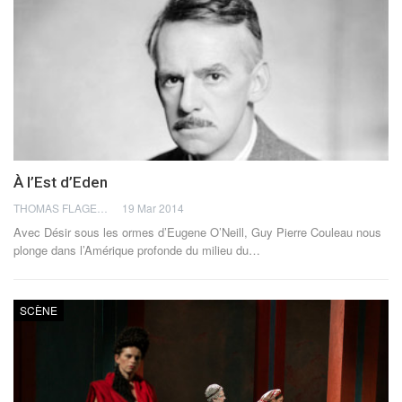
À l’Est d’Eden
THOMAS FLAGEL
19 Mar 2014
Avec Désir sous les ormes d’Eugene O’Neill, Guy Pierre Couleau nous
plonge dans l’Amérique profonde du milieu du…
SCÈNE