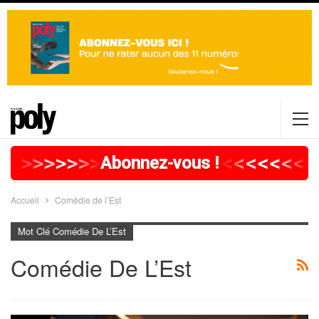
>
>
>
>
>
>
>
>
>
>
>
>
>
>
>
>
>
<
<
<
<
<
<
<
<
Abonnez-vous !
Accueil
Comédie de l’Est
Mot Clé Comédie De L’Est
Comédie De L’Est