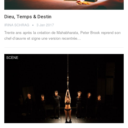
Dieu, Temps & Destin
IRINA SCHRAG
3 Jan 2017
Trente ans après la création de Mahabharata, Peter Brook reprend son
chef-d’œuvre et signe une version recentrée…
SCÈNE