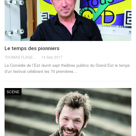
Le temps des pionniers
THOMAS FLAGEL
14 Sep 2017
La Comédie de l’Est réunit sept théâtres publics du Grand Est le temps
d’un festival célébrant les 70 premières…
SCÈNE