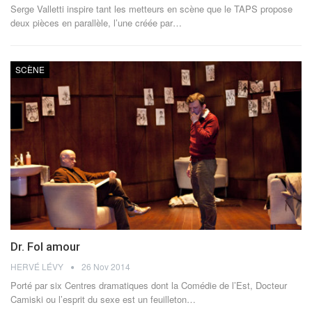
Serge Valletti inspire tant les metteurs en scène que le TAPS propose
deux pièces en parallèle, l’une créée par…
SCÈNE
Dr. Fol amour
HERVÉ LÉVY
26 Nov 2014
Porté par six Centres dramatiques dont la Comédie de l’Est, Docteur
Camiski ou l’esprit du sexe est un feuilleton…