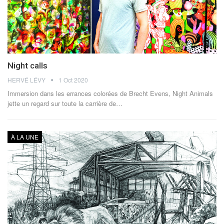
Night calls
HERVÉ LÉVY
1 Oct 2020
Immersion dans les errances colorées de Brecht Evens, Night Animals
jette un regard sur toute la carrière de…
À LA UNE