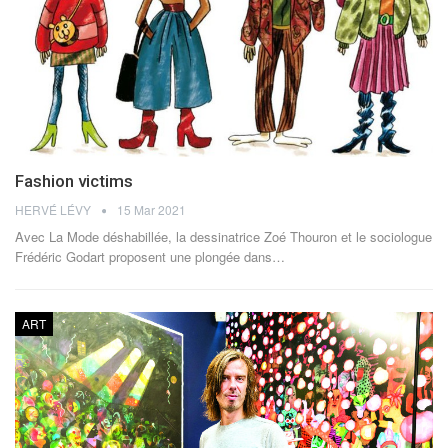
Fashion victims
HERVÉ LÉVY
15 Mar 2021
Avec La Mode déshabillée, la dessinatrice Zoé Thouron et le sociologue
Frédéric Godart proposent une plongée dans…
ART