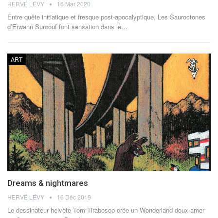
HERVÉ LÉVY
16 Mar 2020
Entre quête initiatique et fresque post-apocalyptique, Les Sauroctones
d’Erwann Surcouf font sensation dans le…
ART
Dreams & nightmares
HERVÉ LÉVY
16 Déc 2019
Le dessinateur helvète Tom Tirabosco crée un Wonderland doux-amer