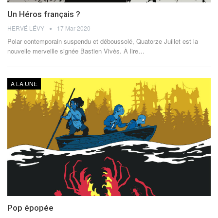
Un Héros français ?
HERVÉ LÉVY
17 Mar 2020
Polar contemporain suspendu et déboussolé, Quatorze Juillet est la
nouvelle merveille signée Bastien Vivès. À lire…
À LA UNE
Pop épopée