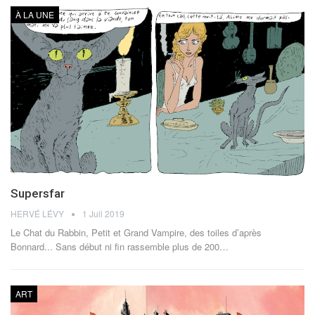
À LA UNE
Supersfar
HERVÉ LÉVY
1 Juil 2019
Le Chat du Rabbin, Petit et Grand Vampire, des toiles d’après
Bonnard... Sans début ni fin rassemble plus de 200…
ART