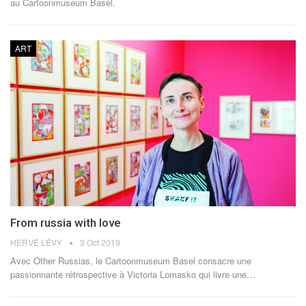
au Cartoonmuseum Basel.
ART
From russia with love
HERVÉ LÉVY
3 Oct 2019
Avec Other Russias, le Cartoonmuseum Basel consacre une
passionnante rétrospective à Victoria Lomasko qui livre une…