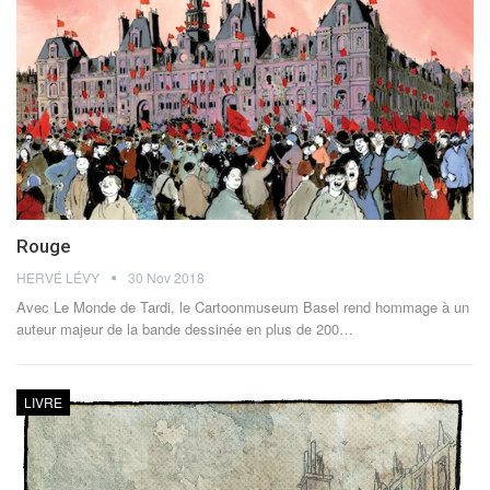
Rouge
HERVÉ LÉVY
30 Nov 2018
Avec Le Monde de Tardi, le Cartoonmuseum Basel rend hommage à un
auteur majeur de la bande dessinée en plus de 200…
LIVRE