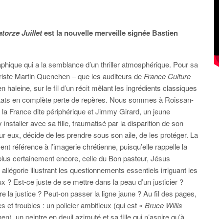
torze Juillet
est la nouvelle merveille signée Bastien
phique qui a la semblance d’un thriller atmosphérique. Pour sa
riste Martin Quenehen – que les auditeurs de
France Culture
en haleine, sur le fil d’un récit mêlant les ingrédients classiques
tentats en complète perte de repères. Nous sommes à Roissan-
la France dite périphérique et Jimmy Girard, un jeune
nstaller avec sa fille, traumatisé par la disparition de son
r eux, décide de les prendre sous son aile, de les protéger. La
nt référence à l’imagerie chrétienne, puisqu’elle rappelle la
 plus certainement encore, celle du Bon pasteur, Jésus
allégorie illustrant les questionnements essentiels irriguant les
x ? Est-ce juste de se mettre dans la peau d’un justicier ?
e la justice ? Peut-on passer la ligne jaune ? Au fil des pages,
t troubles : un policier ambitieux (qui est «
Bruce Willis
), un peintre en deuil azimuté et sa fille qui n’aspire qu’à