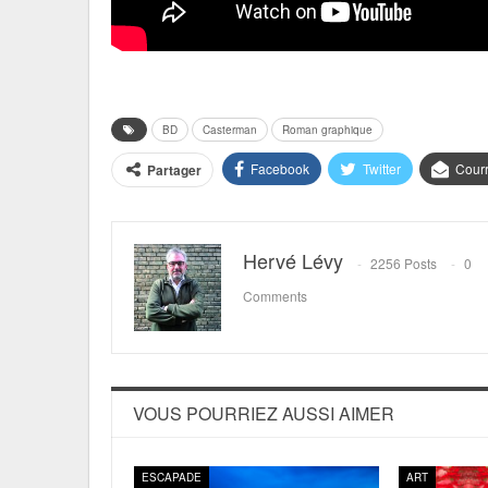
BD
Casterman
Roman graphique
Facebook
Twitter
Courr
Partager
Hervé Lévy
2256 Posts
0
Comments
VOUS POURRIEZ AUSSI AIMER
ESCAPADE
ART