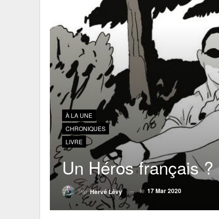
À LA UNE
CHRONIQUES
LIVRE
Un Héros français ?
le
17 Mar 2020
Par
Hervé Lévy