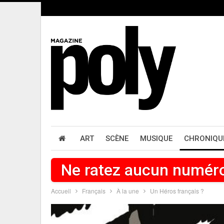
ART
SCÈNE
MUSIQUE
CHRONIQU
Ne ratez aucun numér
Accueil
Français
À la une
Un Héros français ?