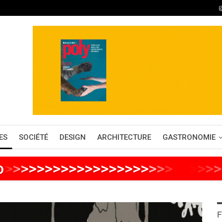
ES
SOCIÉTÉ
DESIGN
ARCHITECTURE
GASTRONOMIE
o
>
>
>
>
>
>
>
>
>
>
>
>
>
>
>
>
>
>
>
>
>
>
>
>
>
>
F