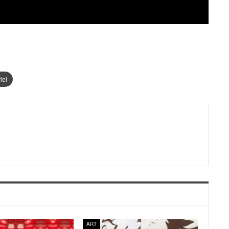
iel
ART