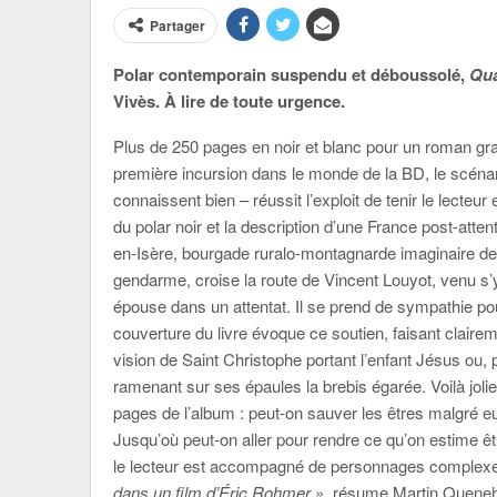
Partager
Polar contemporain suspendu et déboussolé,
Qua
Vivès. À lire de toute urgence.
Plus de 250 pages en noir et blanc pour un roman gra
première incursion dans le monde de la BD, le scéna
connaissent bien – réussit l’exploit de tenir le lecteur 
du polar noir et la description d’une France post-at
en-Isère, bourgade ruralo-montagnarde imaginaire de 
gendarme, croise la route de Vincent Louyot, venu s’y i
épouse dans un attentat. Il se prend de sympathie pou
couverture du livre évoque ce soutien, faisant claireme
vision de Saint Christophe portant l’enfant Jésus ou,
ramenant sur ses épaules la brebis égarée. Voilà jolie 
pages de l’album : peut-on sauver les êtres malgré eu
Jusqu’où peut-on aller pour rendre ce qu’on estime êtr
le lecteur est accompagné de personnages complexes e
dans un film d’Éric Rohmer
», résume Martin Quenehen