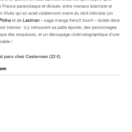
ne France paranoïaque et divisée, entre menace islamiste et
n Vivès qui en avait visiblement marre du récit intimiste (on
Polina
et de
Lastman
– saga manga
french touch
– éclate dans
noir intense : s’y retrouvent sa patte épurée, des personnages
esque des esquisses, et un découpage cinématographique d’une
nable !
st paru chez Casterman (22 €)
com