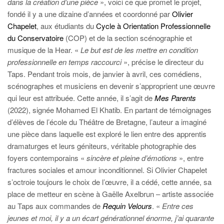
dans la création d’une pièce
», voici ce que promet le projet,
fondé il y a une dizaine d’années et coordonné par
Olivier
Chapelet
, aux étudiants du
Cycle à Orientation Professionnelle
du Conservatoire
(COP) et de la section scénographie et
musique de la Hear. «
Le but est de les mettre en condition
professionnelle en temps raccourci
», précise le directeur du
Taps. Pendant trois mois, de janvier à avril, ces comédiens,
scénographes et musiciens en devenir s’approprient une œuvre
qui leur est attribuée. Cette année, il s’agit de
Mes Parents
(2022), signée Mohamed El Khatib. En partant de témoignages
d’élèves de l’école du Théâtre de Bretagne, l’auteur a imaginé
une pièce dans laquelle est exploré le lien entre des apprentis
dramaturges et leurs géniteurs, véritable photographie des
foyers contemporains «
sincère et pleine d’émotions
», entre
fractures sociales et amour inconditionnel. Si Olivier Chapelet
s’octroie toujours le choix de l’œuvre, il a cédé, cette année, sa
place de metteur en scène à Gaëlle Axelbrun – artiste associée
au Taps aux commandes de
Requin Velours
. «
Entre ces
jeunes et moi, il y a un écart générationnel énorme, j’ai quarante