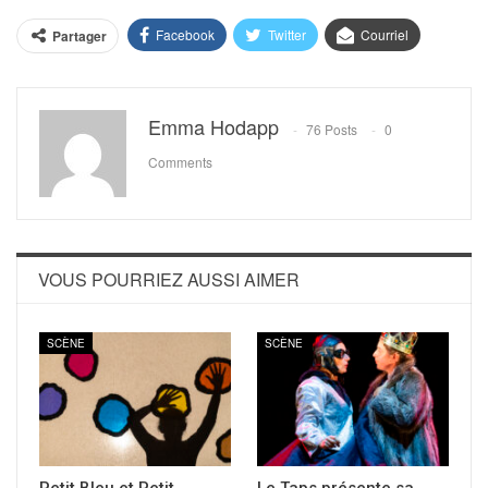
Facebook
Twitter
Courriel
Partager
Emma Hodapp
76 Posts
0
Comments
VOUS POURRIEZ AUSSI AIMER
SCÈNE
SCÈNE
Petit Bleu et Petit
Le Taps présente sa