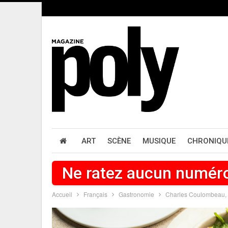
ART
SCÈNE
MUSIQUE
CHRONIQU
Ne ratez aucun numér
Accueil
Français
Gastronomie
Charles Coulombeau, e