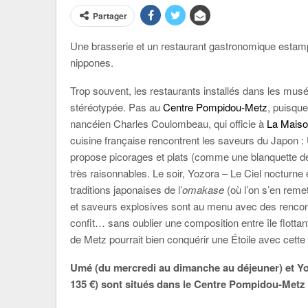
Partager
Une brasserie et un restaurant gastronomique estam
nippones.
Trop souvent, les restaurants installés dans les musée
stéréotypée. Pas au
Centre Pompidou-Metz
, puisque
nancéien Charles Coulombeau, qui officie à
La Maiso
cuisine française rencontrent les saveurs du Japon 
propose picorages et plats (comme une blanquette de v
très raisonnables. Le soir, Yozora – Le Ciel nocturne 
traditions japonaises de l’
omakase
(où l’on s’en remet
et saveurs explosives sont au menu avec des rencontr
confit… sans oublier une composition entre île flotta
de Metz pourrait bien conquérir une Étoile avec cett
Umé (du mercredi au dimanche au déjeuner) et Yo
135 €) sont situés dans le Centre Pompidou-Metz