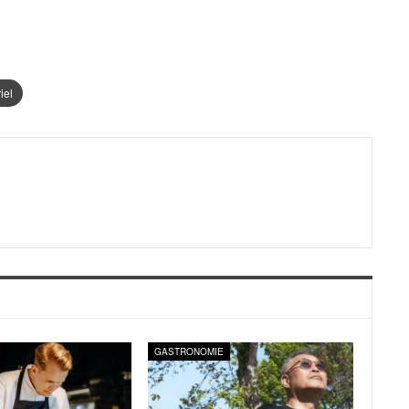
iel
E
GASTRONOMIE