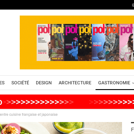
ES
SOCIÉTÉ
DESIGN
ARCHITECTURE
GASTRONOMIE
o
>
>
>
>
>
>
>
>
>
>
>
>
>
>
>
>
>
>
>
>
>
>
>
>
ntre cuisine française et japonaise
F