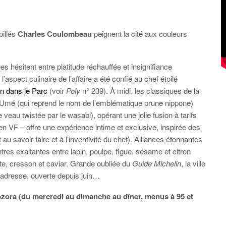
pillés
Charles Coulombeau
peignent la cité aux couleurs
s hésitent entre platitude réchauffée et insignifiance
 l’aspect culinaire de l’affaire a été confié au chef étoilé
n dans le Parc
(voir
Poly
n° 239). À midi, les classiques de la
: Umé (qui reprend le nom de l’emblématique prune nippone)
eau twistée par le wasabi), opérant une jolie fusion à tarifs
en VF – offre une expérience intime et exclusive, inspirée des
 au savoir-faire et à l’inventivité du chef). Alliances étonnantes
es exaltantes entre lapin, poulpe, figue, sésame et citron
nte, cresson et caviar. Grande oubliée du
Guide Michelin
, la ville
e adresse, ouverte depuis juin…
zora (du mercredi au dimanche au dîner, menus à 95 et