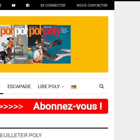
SE CONNECTER
NOUS CONTACTER
ESCAPADE
LIRE POLY
>
>
>
>
>
>
Abonnez-vous !
EUILLETER POLY