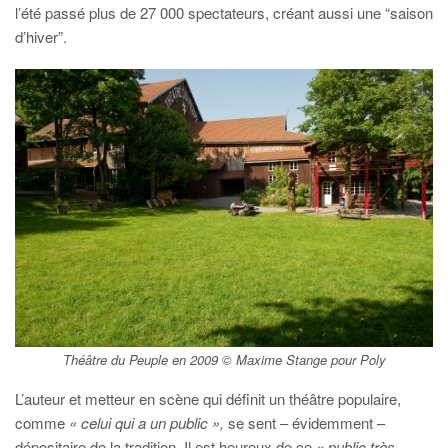
l’été passé plus de 27 000 spectateurs, créant aussi une “saison
d’hiver”.
Théâtre du Peuple en 2009 © Maxime Stange pour Poly
L’auteur et metteur en scène qui définit un théâtre populaire,
comme
« celui qui a un public »,
se sent – évidemment –
dépositaire de la tradition. Il est heureux de ce
« public très