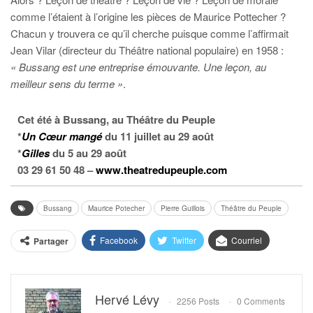
comme l’étaient à l’origine les pièces de Maurice Pottecher ?
Chacun y trouvera ce qu’il cherche puisque comme l’affirmait
Jean Vilar (directeur du Théâtre national populaire) en 1958 :
« Bussang est une entreprise émouvante. Une leçon, au
meilleur sens du terme »
.
Cet été à Bussang, au Théâtre du Peuple
*
Un Cœur mangé
du 11 juillet au 29 août
*
Gilles
du 5 au 29 août
03 29 61 50 48 –
www.theatredupeuple.com
Bussang
Maurice Potecher
Pierre Guillois
Théâtre du Peuple
Facebook
Twitter
Courriel
Partager
Hervé Lévy
2256 Posts
0 Comments