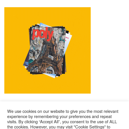
We use cookies on our website to give you the most relevant
experience by remembering your preferences and repeat
visits. By clicking “Accept All”, you consent to the use of ALL
Mentions Légales
Contacts
Où Trouver Poly ?
the cookies. However, you may visit "Cookie Settings" to