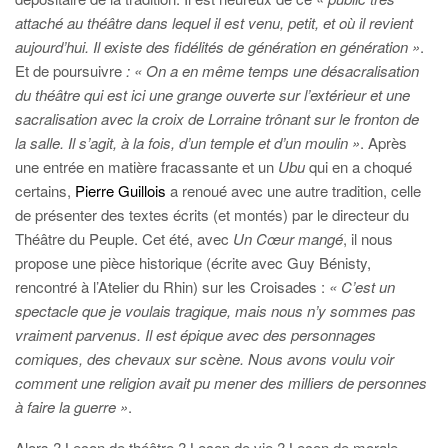
attaché au théâtre dans lequel il est venu, petit, et où il revient
aujourd’hui. Il existe des fidélités de génération en génération »
.
Et de poursuivre
: « On a en même temps une désacralisation
du théâtre qui est ici une grange ouverte sur l’extérieur et une
sacralisation avec la croix de Lorraine trônant sur le fronton de
la salle. Il s’agit, à la fois, d’un temple et d’un moulin »
. Après
une entrée en matière fracassante et un
Ubu
qui en a choqué
certains,
Pierre Guillois
a renoué avec une autre tradition, celle
de présenter des textes écrits (et montés) par le directeur du
Théâtre du Peuple. Cet été, avec
Un Cœur mangé
, il nous
propose une pièce historique (écrite avec Guy Bénisty,
rencontré à l’Atelier du Rhin) sur les Croisades :
« C’est un
spectacle que je voulais tragique, mais nous n’y sommes pas
vraiment parvenus. Il est épique avec des personnages
comiques, des chevaux sur scène. Nous avons voulu voir
comment une religion avait pu mener des milliers de personnes
à faire la guerre »
.
Alors ? Leçon de théâtre ? Leçon de vie ? Leçon de morale