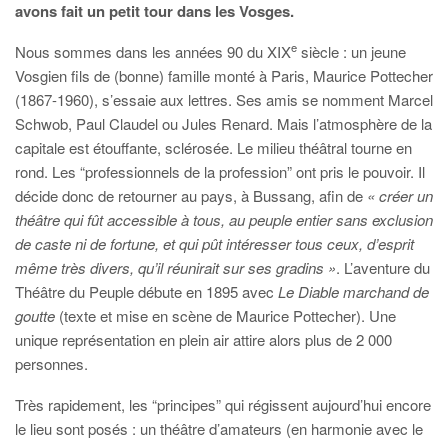
avons fait un petit tour dans les Vosges.
e
Nous sommes dans les années 90 du XIX
siècle : un jeune
Vosgien fils de (bonne) famille monté à Paris, Maurice Pottecher
(1867-1960), s’essaie aux lettres. Ses amis se nomment Marcel
Schwob, Paul Claudel ou Jules Renard. Mais l’atmosphère de la
capitale est étouffante, sclérosée. Le milieu théâtral tourne en
rond. Les “professionnels de la profession” ont pris le pouvoir. Il
décide donc de retourner au pays, à Bussang, afin de
« créer un
théâtre qui fût accessible à tous, au peuple entier sans exclusion
de caste ni de fortune, et qui pût intéresser tous ceux, d’esprit
même très divers, qu’il réunirait sur ses gradins »
. L’aventure du
Théâtre du Peuple débute en 1895 avec
Le Diable marchand de
goutte
(texte et mise en scène de Maurice Pottecher). Une
unique représentation en plein air attire alors plus de 2 000
personnes.
Très rapidement, les “principes” qui régissent aujourd’hui encore
le lieu sont posés : un théâtre d’amateurs (en harmonie avec le