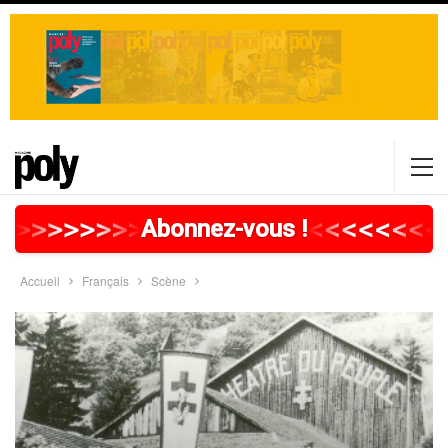
>
>
>
>
>
>
>
>
>
>
>
>
>
>
>
>
>
<
<
<
<
<
<
<
<
Abonnez-vous !
Accueil
Français
Scène