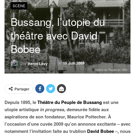
SCÈNE
Bussang, l’utopie du
théâtre avec David
Bobee
le
15 Juin 2009
Par
Hervé Lévy
Théâtre du Peuple en 1950
Partager
Depuis 1895, le
Théâtre du Peuple de Bussang
est une
utopie artistique
in progress,
demeurée fidèle aux
aspirations de son fondateur, Maurice Pottecher. À
l’occasion d’une cuvée 2009 qu’on annonce excitante – avec
notamment l’invitation faite au trublion
David Bobee
–, nous