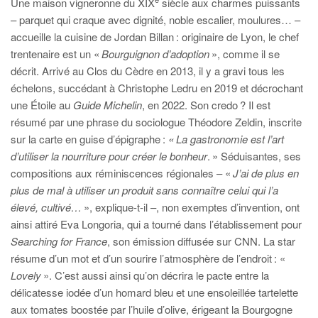
Une maison vigneronne du XIX
siècle aux charmes puissants
– parquet qui craque avec dignité, noble escalier, moulures… –
accueille la cuisine de Jordan Billan : originaire de Lyon, le chef
trentenaire est un «
Bourguignon d’adoption
», comme il se
décrit. Arrivé au Clos du Cèdre en 2013, il y a gravi tous les
échelons, succédant à Christophe Ledru en 2019 et décrochant
une Étoile au
Guide Michelin
, en 2022. Son credo ? Il est
résumé par une phrase du sociologue Théodore Zeldin, inscrite
sur la carte en guise d’épigraphe :
« La gastronomie est l’art
d’utiliser la nourriture pour créer le bonheur
. » Séduisantes, ses
compositions aux réminiscences régionales – «
J’ai de plus en
plus de mal à utiliser un produit sans connaître celui qui l’a
élevé, cultivé…
», explique-t-il –, non exemptes d’invention, ont
ainsi attiré Eva Longoria, qui a tourné dans l’établissement pour
Searching for France
, son émission diffusée sur CNN. La star
résume d’un mot et d’un sourire l’atmosphère de l’endroit : «
Lovely
». C’est aussi ainsi qu’on décrira le pacte entre la
délicatesse iodée d’un homard bleu et une ensoleillée tartelette
aux tomates boostée par l’huile d’olive, érigeant la Bourgogne