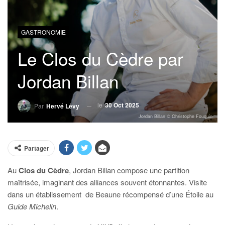
GASTRONOMIE
Le Clos du Cèdre par
Jordan Billan
le
30 Oct 2025
Par
Hervé Lévy
Jordan Billan © Christophe Fouquin
Partager
Au
Clos du Cèdre
, Jordan Billan compose une partition
maîtrisée, imaginant des alliances souvent étonnantes. Visite
dans un établissement
de Beaune récompensé d’une Étoile au
Guide Michelin
.
e