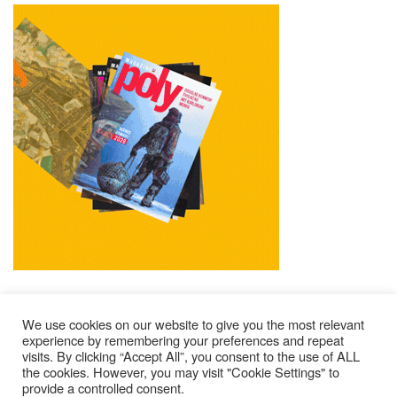
We use cookies on our website to give you the most relevant
experience by remembering your preferences and repeat
visits. By clicking “Accept All”, you consent to the use of ALL
Mentions Légales
Contacts
Où Trouver Poly ?
the cookies. However, you may visit "Cookie Settings" to
provide a controlled consent.
Lire Les Anciens N°
S’abonner À Poly
Qui Sommes-Nous ?