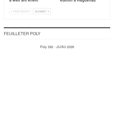
à Weil am Rhein
édition à Haguenau
PRÉCÉDENT
SUIVANT
FEUILLETER POLY
Poly 292 - JU/AU 2026