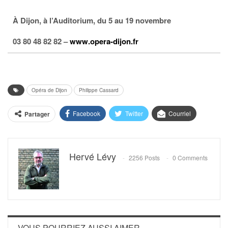
À Dijon, à l’Auditorium, du 5 au 19 novembre
03 80 48 82 82 –
www.opera-dijon.fr
Opéra de Dijon
Philippe Cassard
Facebook
Twitter
Courriel
Partager
Hervé Lévy
2256 Posts
0 Comments
VOUS POURRIEZ AUSSI AIMER