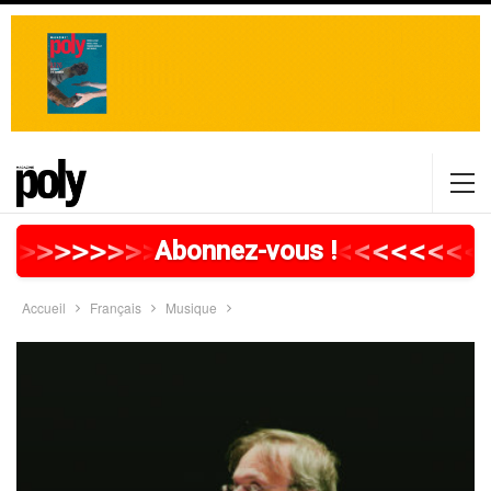
>
>
>
>
>
>
>
>
>
>
>
>
>
>
>
>
>
<
<
<
<
<
<
<
<
Abonnez-vous !
Accueil
Français
Musique