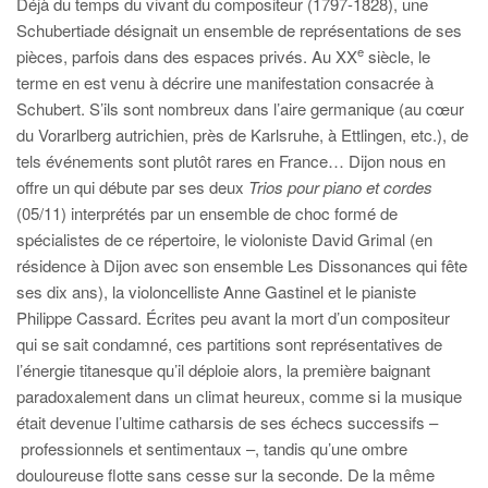
Déjà du temps du vivant du compositeur (1797-1828), une
Schubertiade désignait un ensemble de représentations de ses
e
pièces, parfois dans des espaces privés. Au XX
siècle, le
terme en est venu à décrire une manifestation consacrée à
Schubert. S’ils sont nombreux dans l’aire germanique (au cœur
du Vorarlberg autrichien, près de Karlsruhe, à Ettlingen, etc.), de
tels événements sont plutôt rares en France… Dijon nous en
offre un qui débute par ses deux
Trios pour piano et cordes
(05/11) interprétés par un ensemble de choc formé de
spécialistes de ce répertoire, le violoniste David Grimal (en
résidence à Dijon avec son ensemble Les Dissonances qui fête
ses dix ans), la violoncelliste Anne Gastinel et le pianiste
Philippe Cassard. Écrites peu avant la mort d’un compositeur
qui se sait condamné, ces partitions sont représentatives de
l’énergie titanesque qu’il déploie alors, la première baignant
paradoxalement dans un climat heureux, comme si la musique
était devenue l’ultime catharsis de ses échecs successifs –
professionnels et sentimentaux –, tandis qu’une ombre
douloureuse flotte sans cesse sur la seconde. De la même