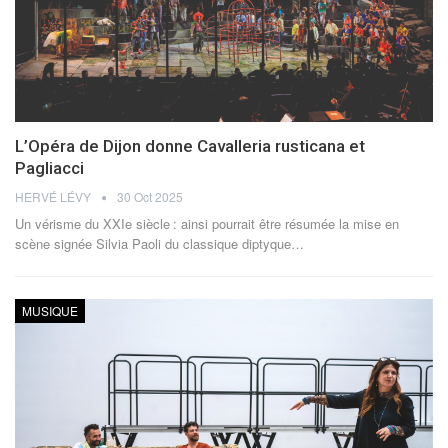
L’Opéra de Dijon donne Cavalleria rusticana et
Pagliacci
HERVÉ LÉVY
30 Oct 2025
Un vérisme du XXIe siècle : ainsi pourrait être résumée la mise en
scène signée Silvia Paoli du classique diptyque
…
MUSIQUE