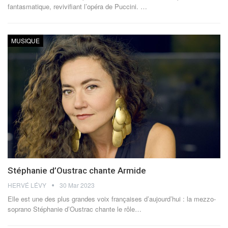
fantasmatique, revivifiant l’opéra de Puccini.
…
MUSIQUE
Stéphanie d’Oustrac chante Armide
HERVÉ LÉVY
30 Mar 2023
Elle est une des plus grandes voix françaises d’aujourd’hui : la mezzo-
soprano Stéphanie d’Oustrac chante le rôle
…