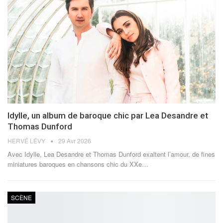
Idylle, un album de baroque chic par Lea Desandre et
Thomas Dunford
HERVÉ LÉVY
29 Avr 2026
Avec Idylle, Lea Desandre et Thomas Dunford exaltent l’amour, de fines
miniatures baroques en chansons chic du XXe
…
SCÈNE