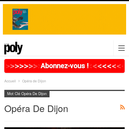
>
>
>
>
>
>
>
>
>
>
>
>
>
>
>
>
>
<
<
<
<
<
<
<
<
<
Abonnez-vous !
Accueil
Opéra de Dijon
Mot Clé Opéra De Dijon
Opéra De Dijon