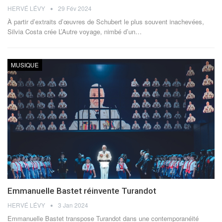
HERVÉ LÉVY
29 Fév 2024
À partir d’extraits d’œuvres de Schubert le plus souvent inachevées,
Silvia Costa crée L’Autre voyage, nimbé d’un
…
MUSIQUE
Emmanuelle Bastet réinvente Turandot
HERVÉ LÉVY
3 Jan 2024
Emmanuelle Bastet transpose Turandot dans une contemporanéité