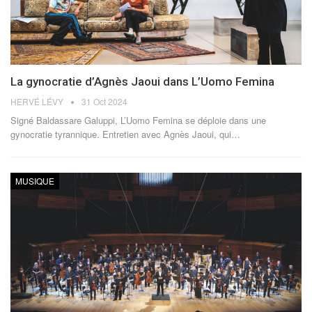
La gynocratie d’Agnès Jaoui dans L’Uomo Femina
HERVÉ LÉVY
31 Oct 2024
Signé Baldassare Galuppi, L’Uomo Femina se déploie dans une
gynocratie tyrannique. Entretien avec Agnès Jaoui, qui
…
MUSIQUE