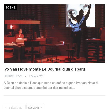
SCÈNE
Ivo Van Hove monte Le Journal d’un disparu
HERVÉ LÉVY
1 Mar 2023
À Dijon se déploie l’iconique mise en scène signée Ivo van Hove du
Journal d’un disparu, complété par des mélodies
…
PRÉCÉDENT
SUIVANT