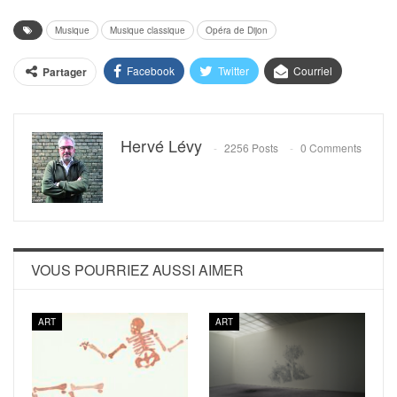
Musique
Musique classique
Opéra de Dijon
Facebook
Twitter
Courriel
Partager
Hervé Lévy
2256 Posts
0 Comments
VOUS POURRIEZ AUSSI AIMER
ART
ART