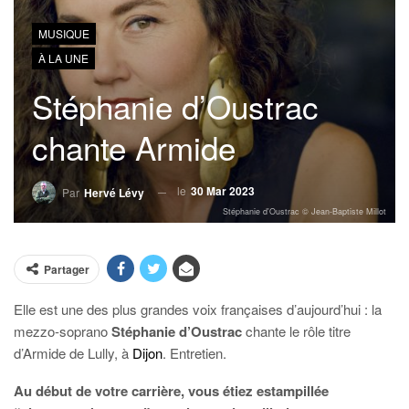
MUSIQUE
À LA UNE
Stéphanie d’Oustrac
chante Armide
le
30 Mar 2023
Par
Hervé Lévy
Stéphanie d'Oustrac © Jean-Baptiste Millot
Partager
Elle est une des plus grandes voix françaises d’aujourd’hui : la
mezzo-soprano
Stéphanie d’Oustrac
chante le rôle titre
d’Armide de Lully, à
Dijon
. Entretien.
Au début de votre carrière, vous étiez estampillée