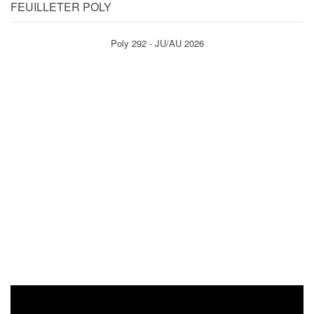
FEUILLETER POLY
Poly 292 - JU/AU 2026