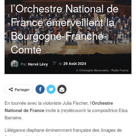
l’Orchestre National de
France émerveillent la
Bourgogne-Franche-
Comté
le
29 Août 2024
Par
Hervé Lévy
© Christophe Abramowitz / Radio France
Partager
En tournée avec la violoniste Julia Fischer, l’
Orchestre
National de France
invite à (re)découvrir la compositrice Elsa
Barraine.
L’élégance diaphane éminemment française des
Images
de