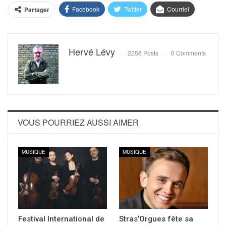
Facebook
Twitter
Courriel
Partager
Hervé Lévy
2256 Posts
0 Comments
VOUS POURRIEZ AUSSI AIMER
MUSIQUE
MUSIQUE
Festival International de
Stras’Orgues fête sa