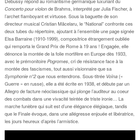
Debussy répond au romantisme germanique luxuriant du
Concerto pour violon
de Brahms, interprété par Julia Fischer, à
l’archet flamboyant et virtuose. Sous la baguette de son
directeur musical Cristian Măcelaru, le “National” confronte ces
deux tubes du répertoire, ajoutant à l’ensemble une page signée
Elsa Barraine (1910-1999), compositrice étrangement oubliée
qui remporta le Grand Prix de Rome à 19 ans ! Engagée, elle
dénonce la montée de la folie mortifère en Europe dès 1933,
avec le prémonitoire
Pogromes
, cri de résistance face à la
montée des fascismes, tout aussi visionnaire que sa
Symphonie n°2
que nous entendrons. Sous-titrée
Voïna
(«
Guerre » en russe), elle a été écrite en 1938, et débute par un
Allegro de facture néoclassique qui plonge l’auditeur au coeur
des combats dans une vivacité teintée de triste ironie… La
marche funèbre qui suit est d’une élégance élégiaque, tandis
que le Finale évoque, dans une allégresse enjouée et libératrice,
les jours heureux d’après l’armistice.