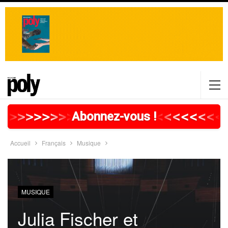
>
>
>
>
>
>
>
>
>
>
>
>
>
>
>
>
>
<
<
<
<
<
<
<
<
Abonnez-vous !
Accueil
Français
Musique
MUSIQUE
Julia Fischer et