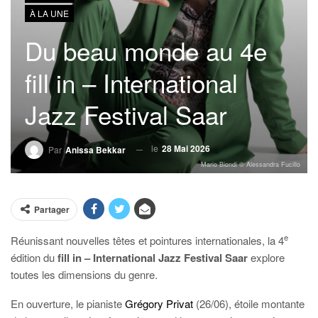
À LA UNE
Du beau monde au 4e
fill in – International
Jazz Festival Saar
le
28 Mai 2026
Par
Anissa Bekkar
Mario Biondi © Alessandra Fucillo
Partager
e
Réunissant nouvelles têtes et pointures internationales, la 4
édition du
fill in – International Jazz Festival Saar
explore
toutes les dimensions du genre.
En ouverture, le pianiste
Grégory Privat
(26/06), étoile montante