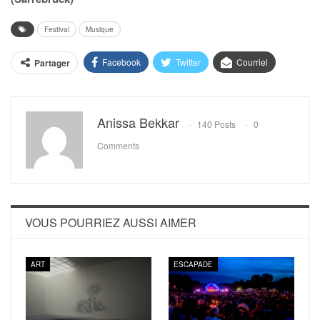
Festival
Musique
Facebook
Twitter
Courriel
Partager
Anissa Bekkar
140 Posts
0
Comments
VOUS POURRIEZ AUSSI AIMER
ART
ESCAPADE