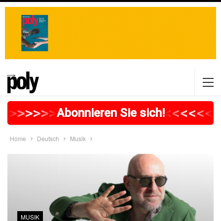
>
>
>
>
>
>
>
>
>
>
>
>
>
>
>
>
>
<
<
<
<
<
<
<
Abonnieren Sie sich!
Home
Deutsch
Musik
MUSIK