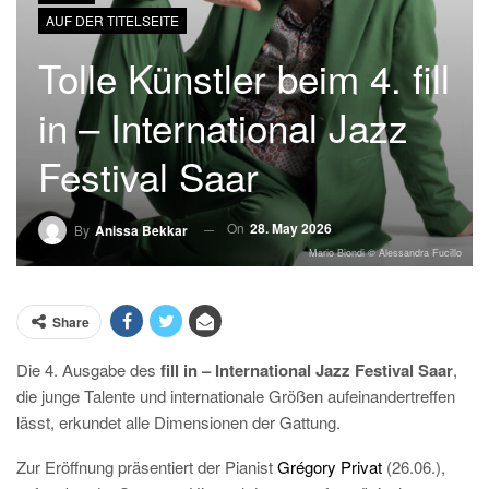
AUF DER TITELSEITE
Tolle Künstler beim 4. fill
in – International Jazz
Festival Saar
On
28. May 2026
By
Anissa Bekkar
Mario Biondi © Alessandra Fucillo
Share
Die 4. Ausgabe des
fill in – International Jazz Festival Saar
,
die junge Talente und internationale Größen aufeinandertreffen
lässt, erkundet alle Dimensionen der Gattung.
Zur Eröffnung präsentiert der Pianist
Grégory Privat
(26.06.),