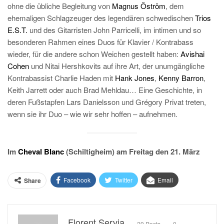
ohne die übliche Begleitung von
Magnus Öström
, dem
ehemaligen Schlagzeuger des legendären schwedischen
Trios
E.S.T.
und des Gitarristen John Parricelli, im intimen und so
besonderen Rahmen eines Duos für Klavier / Kontrabass
wieder, für die andere schon Weichen gestellt haben:
Avishai
Cohen
und Nitai Hershkovits auf ihre Art, der unumgängliche
Kontrabassist Charlie Haden mit
Hank Jones
,
Kenny Barron
,
Keith Jarrett oder auch Brad Mehldau… Eine Geschichte, in
deren Fußstapfen Lars Danielsson und Grégory Privat treten,
wenn sie ihr Duo – wie wir sehr hoffen – aufnehmen.
Im
Cheval Blanc
(Schiltigheim) am Freitag den 21. März
Facebook
Twitter
Email
Share
Florent Servia
29 Posts
0