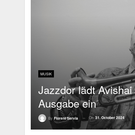
MUSIK
Jazzdor lädt Avishai
Ausgabe ein
On
31. October 2024
By
Florent Servia