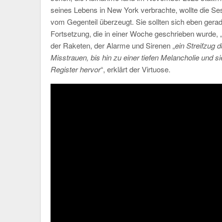
seines Lebens in New York verbrachte, wollte die Ses
vom Gegenteil überzeugt. Sie sollten sich eben gerad
Fortsetzung, die in einer Woche geschrieben wurde, 
der Raketen, der Alarme und Sirenen „
ein Streifzug 
Misstrauen, bis hin zu einer tiefen Melancholie und si
Register hervor
“, erklärt der Virtuose.