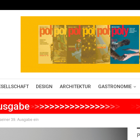
ESELLSCHAFT
DESIGN
ARCHITEKTUR
GASTRONOMIE
Ausgabe
>
>
>
>
>
>
>
>
>
>
>
>
>
>
>
>
>
>
>
>
>
seiner 39. Ausgabe ein
P