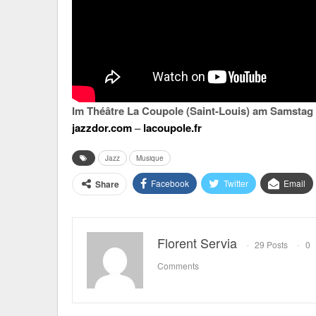
Im Théâtre La Coupole (Saint-Louis) am Samsta
jazzdor.com
–
lacoupole.fr
Jazz
Musique
Facebook
Twitter
Email
Share
Florent Servia
29 Posts
0
Comments