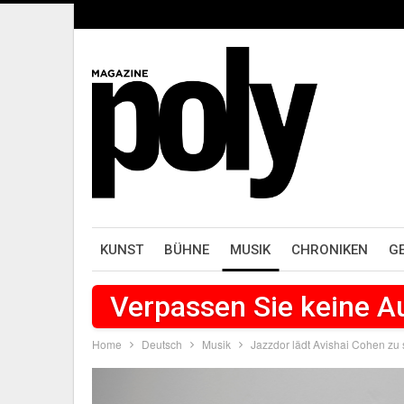
KUNST
BÜHNE
MUSIK
CHRONIKEN
G
Verpassen Sie keine 
Home
Deutsch
Musik
Jazzdor lädt Avishai Cohen zu 