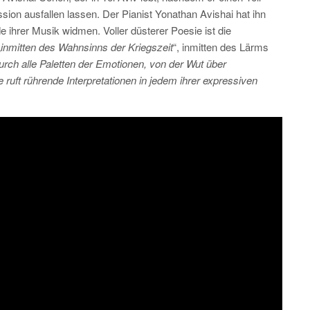
sion ausfallen lassen. Der Pianist Yonathan Avishai hat ihn
e ihrer Musik widmen. Voller düsterer Poesie ist die
„
inmitten des Wahnsinns der Kriegszeit
“, inmitten des Lärms
durch alle Paletten der Emotionen, von der Wut über
e ruft rührende Interpretationen in jedem ihrer expressiven