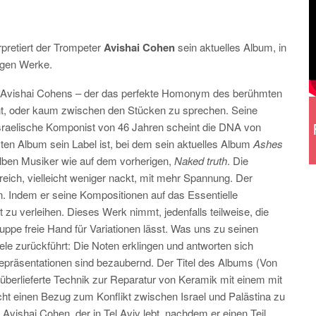
rpretiert der Trompeter
Avishai Cohen
sein aktuelles Album, in
igen Werke.
u Avishai Cohens – der das perfekte Homonym des berühmten
ht, oder kaum zwischen den Stücken zu sprechen. Seine
 israelische Komponist von 46 Jahren scheint die DNA von
 Album sein Label ist, bei dem sein aktuelles Album
Ashes
elben Musiker wie auf dem vorherigen,
Naked truth
. Die
eich, vielleicht weniger nackt, mit mehr Spannung. Der
. Indem er seine Kompositionen auf das Essentielle
t zu verleihen. Dieses Werk nimmt, jedenfalls teilweise, die
uppe freie Hand für Variationen lässt. Was uns zu seinen
e zurückführt: Die Noten erklingen und antworten sich
epräsentationen sind bezaubernd. Der Titel des Albums (Von
ltüberlieferte Technik zur Reparatur von Keramik mit einem mit
cht einen Bezug zum Konflikt zwischen Israel und Palästina zu
ishai Cohen, der in Tel Aviv lebt, nachdem er einen Teil