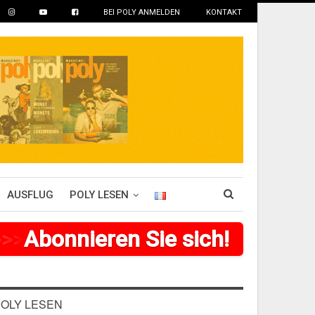
BEI POLY ANMELDEN
KONTAKT
AUSFLUG
POLY LESEN
>
>
>
Abonnieren Sie sich!
>
>
>
>
>
>
OLY LESEN