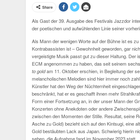
Share
Als Gast der 39. Ausgabe des Festivals Jazzdor inte
der poetischen und aufwühlenden Linie seiner vorher
Als Mann der wenigen Worte auf der Bühne ist es z
Kontrabassisten ist – Gewohnheit geworden, gar nic
vergeistigte Musik passt gut zu dieser Haltung. Der
ECM angenommen zu haben, das seit seinem sechsten
to gold
am 11. Oktober erschien, in Begleitung der s
melancholischen Melodien sind hier immer noch zahlr
Künstler hat den Weg der Nüchternheit eingeschlagen
beschränkt, hat er es geschafft ihnen mehr Strahlkraf
Form einer Fortsetzung an, in der unser Mann der Gr
Konzerten ohne Anekdoten oder andere Zwischenspiel
zwischen den Momenten der Stille. Resultat, seine R
Asche zu Gold) bezieht sich auf den Kintsugi, eine a
Gold bestäubten Lack aus Japan. Schwierig hierin ni
sehen, die Aufnahme fand im November 2023 statt… Av