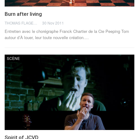
Burn after living
THOMAS FLAGEL
30 Nov 2011
Entretien avec le chorégraphe Franck Chartier de la Cie Peeping Tom
autour d’À louer, leur toute nouvelle création.…
SCÈNE
Spirit of JCVD