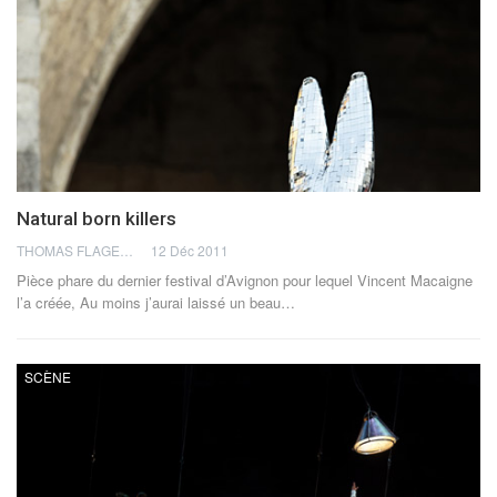
Natural born killers
THOMAS FLAGEL
12 Déc 2011
Pièce phare du dernier festival d’Avignon pour lequel Vincent Macaigne
l’a créée, Au moins j’aurai laissé un beau…
SCÈNE