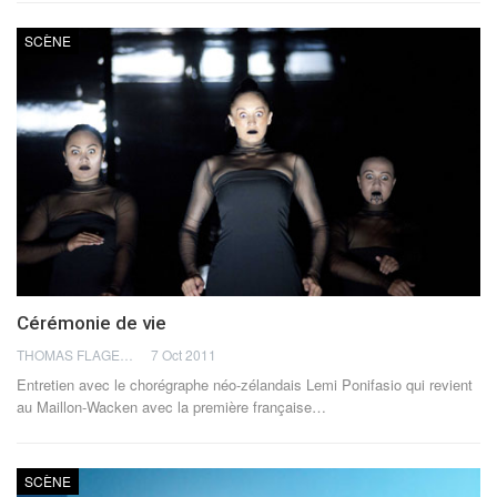
SCÈNE
Cérémonie de vie
THOMAS FLAGEL
7 Oct 2011
Entretien avec le chorégraphe néo-zélandais Lemi Ponifasio qui revient
au Maillon-Wacken avec la première française…
SCÈNE