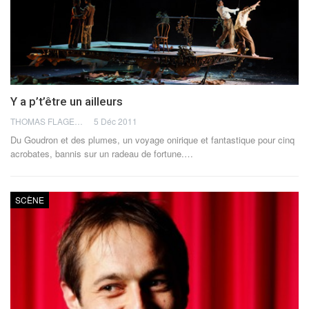
Y a p’t’être un ailleurs
THOMAS FLAGEL
5 Déc 2011
Du Goudron et des plumes, un voyage onirique et fantastique pour cinq
acrobates, bannis sur un radeau de fortune.…
SCÈNE