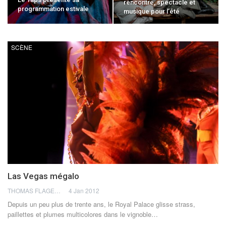
rencontre, spectacle et
programmation estivale
musique pour l’été
SCÈNE
Las Vegas mégalo
THOMAS FLAGEL
4 Jan 2012
Depuis un peu plus de trente ans, le Royal Palace glisse strass,
paillettes et plumes multicolores dans le vignoble…