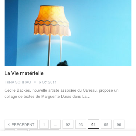
La Vie matérielle
IRINA SCHRAG
6 Oct 2011
Cécile Backès, nouvelle artiste associée du Carreau, propose un
collage de textes de Marguerite Duras dans La…
PRÉCÉDENT
1
…
92
93
94
95
96
…
99
PROCHAIN