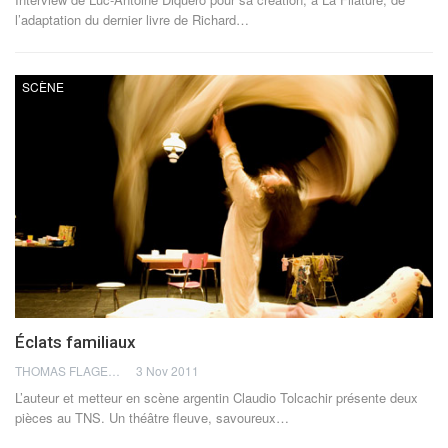
l’adaptation du dernier livre de Richard…
SCÈNE
Éclats familiaux
THOMAS FLAGEL
3 Nov 2011
L’auteur et metteur en scène argentin Claudio Tolcachir présente deux
pièces au TNS. Un théâtre fleuve, savoureux…