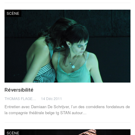
SCÈNE
Réversibilité
THOMAS FLAGEL
14 Déc 2011
Entretien avec Damiaan De Schrijver, l’un des comédiens fondateurs de
la compagnie théâtrale belge tg STAN autour…
SCÈNE