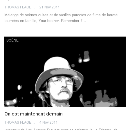
THOMAS FLAGEL
21 Nov 2011
Mélange de scènes cultes et de vieilles parodies de films de karaté
tournées en famille, Your brother. Remember ?…
SCÈNE
On est maintenant demain
THOMAS FLAGEL
4 Nov 2011
Interview de Luc-Antoine Diquéro pour sa création, à La Filature, de