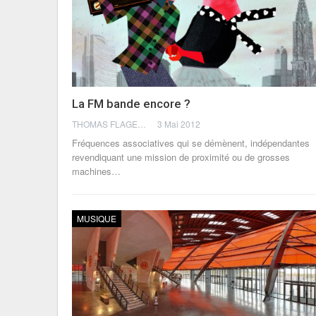
La FM bande encore ?
THOMAS FLAGEL
3 Mai 2012
Fréquences associatives qui se démènent, indépendantes
revendiquant une mission de proximité ou de grosses
machines…
MUSIQUE