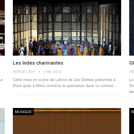
Les Indes charmantes
G
HERVÉ LÉVY
4 Mai 2012
HE
ur
Cette mise en scène de Lakmé de Léo Delibes présentée à
La
Bonn (puis à Metz) entraîne le spectateur dans un univers…
St
d
MUSIQUE
M