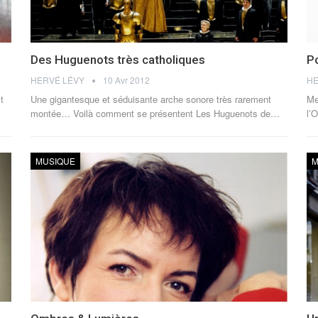
Des Huguenots très catholiques
Po
HERVÉ LÉVY
10 Avr 2012
HE
t
Une gigantesque et séduisante arche sonore très rarement
Me
montée… Voilà comment se présentent Les Huguenots de…
l’
MUSIQUE
M