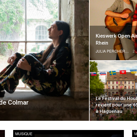
Kieswerk Open Air 
Rhein
JULIA PERCHERON
2 
Le Festival du Hou
l de Colmar
revient pour une 6
à Haguenau
MUSIQUE
M