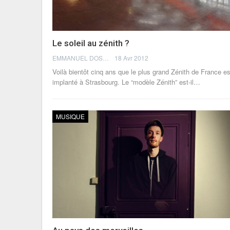
Le soleil au zénith ?
EMMANUEL DOSDA
18 Avr 2012
Voilà bientôt cinq ans que le plus grand Zénith de France es
implanté à Strasbourg. Le “modèle Zénith” est-il…
MUSIQUE