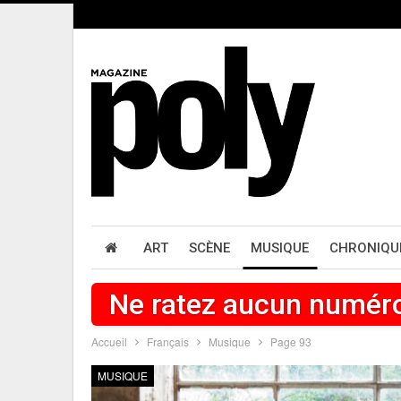
ART
SCÈNE
MUSIQUE
CHRONIQU
Ne ratez aucun numér
Accueil
Français
Musique
Page 93
MUSIQUE