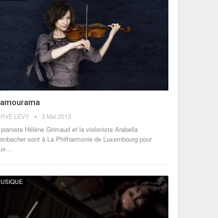
lamourama
RVÉ LÉVY
3 Mai 2012
 pianiste Hélène Grimaud et la violoniste Arabella
einbacher sont à La Philharmonie de Luxembourg pour
eux…
USIQUE