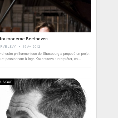
ltra moderne Beethoven
RVÉ LÉVY
19 Avr 2012
Orchestre philharmonique de Strasbourg a proposé un projet
u et passionnant à Inga Kazantseva : interpréter, en…
USIQUE