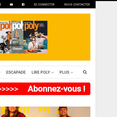
SE CONNECTER
NOUS CONTACTER
ESCAPADE
LIRE POLY
PLUS
>
>
>
>
>
>
Abonnez-vous !