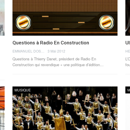
Questions à Radio En Construction
U
EMMANUEL DOSDA
3 Mai 2012
HE
Questions à Thierry Danet, président de Radio En
L’
Construction qui revendique « une politique d’édition…
fo
MUSIQUE
M