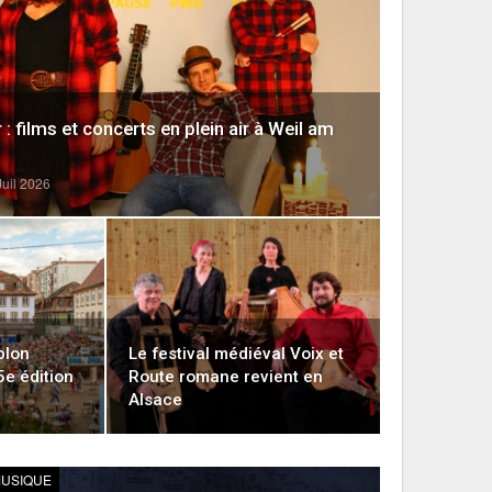
: films et concerts en plein air à Weil am
Juil 2026
blon
Le festival médiéval Voix et
5e édition
Route romane revient en
Alsace
USIQUE