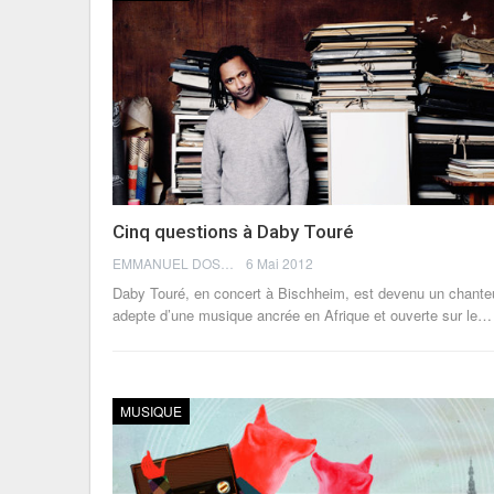
Cinq questions à Daby Touré
EMMANUEL DOSDA
6 Mai 2012
Daby Touré, en concert à Bischheim, est devenu un chante
adepte d’une musique ancrée en Afrique et ouverte sur le…
MUSIQUE