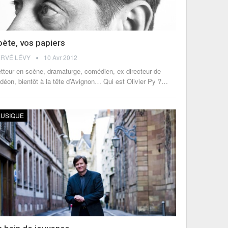
ète, vos papiers
RVÉ LÉVY
10 Avr 2012
tteur en scène, dramaturge, comédien, ex-directeur de
Odéon, bientôt à la tête d’Avignon… Qui est Olivier Py ?…
USIQUE