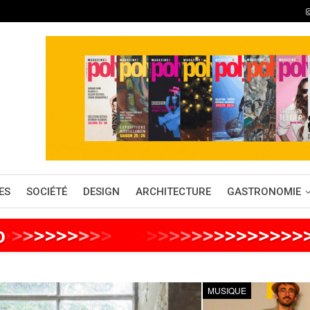
ES
SOCIÉTÉ
DESIGN
ARCHITECTURE
GASTRONOMIE
o
>
>
>
>
>
>
>
>
>
>
>
>
>
>
>
>
>
>
>
>
>
>
>
>
MUSIQUE