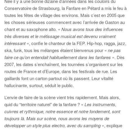
Née il y a une bonne dizaine d’années dans les couloirs du
Conservatoire de Strasbourg, la Fanfare en Pétard a mis le feu à
toutes les fêtes de village des environs. Mais c’est en 2005 que
les choses sérieuses commencent avec l’arrivée de Gaston au
chant et au saxophone alto. «
Nous avons tous des influences
très diverses et le métissage musical est devenu vraiment
intéressant
», confie le chanteur de la FEP. Hip-hop, ragga, jazz,
ska, funk, tous les mélanges étaient bienvenus pour «
ne pas
faire ce qu’on entendait habituellement dans les fanfares
». Dès
2007, les dates s’enchaînent, les tournées s’organisent sur les
routes de France et d’Europe, dans les festivals de rue. Les
gaillards font un carton partout où ils passent. Leur vitalité
hallucinante, surtout, séduit le public.
L’envie de faire de la scène vient très rapidement. Mais alors,
quid du “territoire naturel” de la fanfare ? «
Les instruments,
cuivres et rythmique, notre essence et notre fondement, sont
toujours là. Mais sur scène, nous avons les moyens de
développer un style plus electro, avec du sampling
», explique