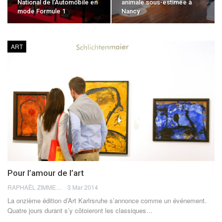
National de l’Automobile en
animale sous-estimée à
mode Formule 1
Nancy
ART
Pour l’amour de l’art
RAPHAËL ZIMMERMANN
3 Mar 2014
La onzième édition d’Art Karlrsruhe s’annonce comme un événement.
Quatre jours durant s’y côtoieront les classiques…