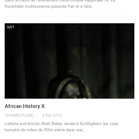
Kunsthalle mulhousienne présente Fait et à faire.
ART
African History X
THOMAS FLAGEL
4 Déc 2013
L’artiste sud-africain Brett Bailey recrée à Schiltigheim les zoos
humains du milieu du XIXe siècle dans une…