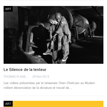
ART
Le Silence de la lenteur
THOMAS FLAGEL
29 Nov 2013
Les vidéos présentées par le taïwanais Chen Chieh-jen au Mudam
mêlent dénonciation de la dictature et travail de…
ART