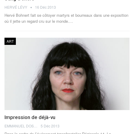
HERVÉ LÉVY
16 Déc 2013
Hervé Bohnert fait se côtoyer martyrs et bourreaux dans une exposition
où il jette un regard cru sur le monde.…
ART
Impression de déjà-vu
EMMANUEL DOSDA
5 Déc 2013
Dans le cadre de l’événement transfrontalier Régionale 14, La