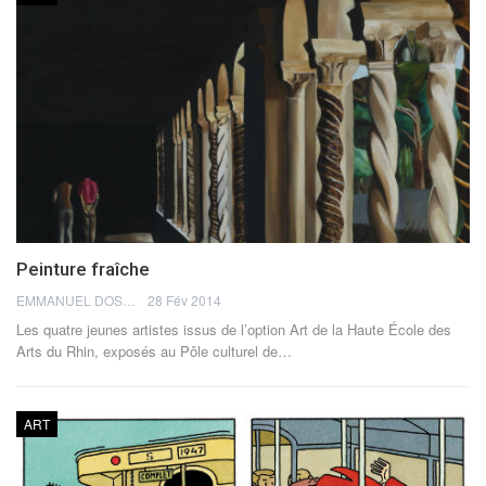
Peinture fraîche
EMMANUEL DOSDA
28 Fév 2014
Les quatre jeunes artistes issus de l’option Art de la Haute École des
Arts du Rhin, exposés au Pôle culturel de…
ART