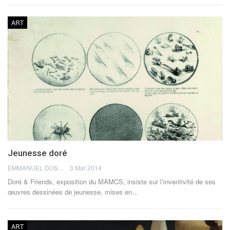
ART
Jeunesse doré
EMMANUEL DOSDA
3 Mar 2014
Doré & Friends, exposition du MAMCS, insiste sur l’inventivité de ses
œuvres dessinées de jeunesse, mises en…
ART