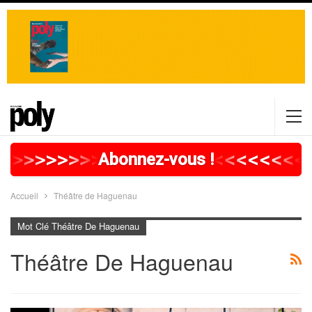
>
>
>
>
>
>
>
>
>
>
>
>
>
>
>
>
>
<
<
<
<
<
<
<
<
Abonnez-vous !
Accueil
Théâtre de Haguenau
Mot Clé Théâtre De Haguenau
Théâtre De Haguenau