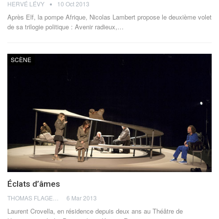
HERVÉ LÉVY
10 Oct 2013
Après Elf, la pompe Afrique, Nicolas Lambert propose le deuxième volet
de sa trilogie politique : Avenir radieux,…
SCÈNE
Éclats d’âmes
THOMAS FLAGEL
6 Mar 2013
Laurent Crovella, en résidence depuis deux ans au Théâtre de