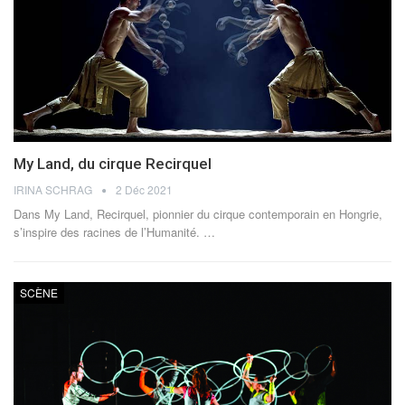
My Land, du cirque Recirquel
IRINA SCHRAG
2 Déc 2021
Dans My Land, Recirquel, pionnier du cirque contemporain en Hongrie,
s’inspire des racines de l’Humanité.
…
SCÈNE