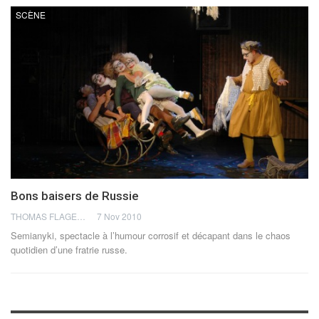
SCÈNE
Bons baisers de Russie
THOMAS FLAGEL
7 Nov 2010
Semianyki, spectacle à l’humour corrosif et décapant dans le chaos
quotidien d’une fratrie russe.