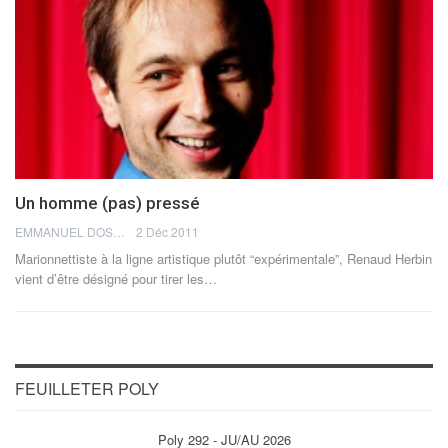
Un homme (pas) pressé
EMMANUEL DOSDA
2 Déc 2011
Marionnettiste à la ligne artistique plutôt “expérimentale”, Renaud Herbin
vient d’être désigné pour tirer les…
FEUILLETER POLY
Poly 292 - JU/AU 2026