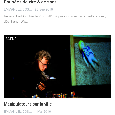
Poupées de cire & de sons
EMMANUEL DOSDA
28 Sep 2016
Renaud Herbin, directeur du TJP, propose un spectacle dédié à tous,
dès 3 ans, Wax.
SCÈNE
Manipulateurs sur la ville
EMMANUEL DOSDA
1 Mar 2016