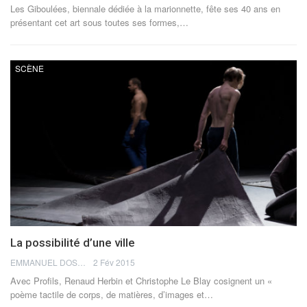
Les Giboulées, biennale dédiée à la marionnette, fête ses 40 ans en
présentant cet art sous toutes ses formes,…
SCÈNE
La possibilité d’une ville
EMMANUEL DOSDA
2 Fév 2015
Avec Profils, Renaud Herbin et Christophe Le Blay cosignent un «
poème tactile de corps, de matières, d’images et…