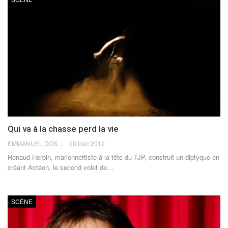
Qui va à la chasse perd la vie
EMMANUEL DOSDA
20 Déc 2012
Renaud Herbin, marionnettiste à la tête du TJP, construit un diptyque en
créant Actéon, le second volet de…
SCÈNE