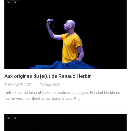
SCÈNE
Aux origines du je(u) de Renaud Herbin
THOMAS FLAGEL
29 Sep 2022
Entre kilos de laine et balbutiements de la langue, Renaud Herbin se
tourne vers l’art théâtral pur dans le solo À
…
SCÈNE