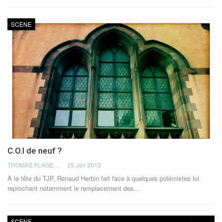
SCÈNE
C.O.I de neuf ?
THOMAS FLAGEL
25 Jan 2013
À la tête du TJP, Renaud Herbin fait face à quelques polémistes lui
reprochant notamment le remplacement des…
SCÈNE