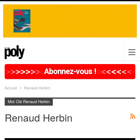
>
>
>
>
>
>
>
>
>
>
>
>
>
>
>
>
>
<
<
<
<
<
<
<
<
Abonnez-vous !
Accueil
Renaud Herbin
Mot Clé Renaud Herbin
Renaud Herbin