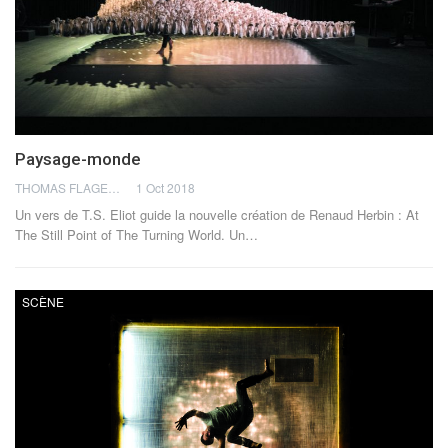
Paysage-monde
THOMAS FLAGEL
1 Oct 2018
Un vers de T.S. Eliot guide la nouvelle création de Renaud Herbin : At
The Still Point of The Turning World. Un…
SCÈNE