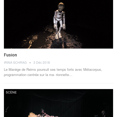
Fusion
IRINA SCHRAG
3 Déc 2018
Le Manège de Reims poursuit ses temps forts avec Métacorpus,
programmation centrée sur la ma- rionnette…
SCÈNE