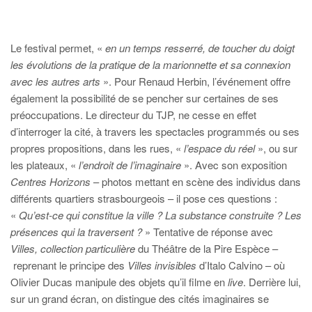
Le festival permet, «
en un temps resserré, de toucher du doigt
les évolutions de la pratique de la marionnette et sa connexion
avec les autres arts
». Pour Renaud Herbin, l’événement offre
également la possibilité de se pencher sur certaines de ses
préoccupations. Le directeur du TJP, ne cesse en effet
d’interroger la cité, à travers les spectacles programmés ou ses
propres propositions, dans les rues, «
l’espace du réel
», ou sur
les plateaux, «
l’endroit de l’imaginaire
». Avec son exposition
Centres Horizons
– photos mettant en scène des individus dans
différents quartiers strasbourgeois – il pose ces questions :
«
Qu’est-ce qui constitue la ville ? La substance construite ? Les
présences qui la traversent ?
» Tentative de réponse avec
Villes, collection particulière
du Théâtre de la Pire Espèce –
reprenant le principe des
Villes invisibles
d’Italo Calvino – où
Olivier Ducas manipule des objets qu’il filme en
live
. Derrière lui,
sur un grand écran, on distingue des cités imaginaires se