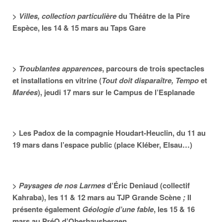
>
Villes, collection particulière
du Théâtre de la Pire
Espèce, les 14 & 15 mars au Taps Gare
>
Troublantes apparences
, parcours de trois spectacles
et installations en vitrine (
Tout doit disparaître, Tempo
et
Marées
), jeudi 17 mars sur le Campus de l’Esplanade
>
Les Padox de la compagnie Houdart-Heuclin, du 11 au
19 mars dans l’espace public (place Kléber, Elsau…)
>
Paysages de nos Larmes
d’Éric Deniaud (
collectif
Kahraba),
les 11 & 12 mars au TJP Grande Scène
;
Il
présente également
Géologie d’une fable
, les 15 & 16
mars au PréO d’Oberhausbergen