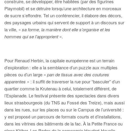
construire, se développer, être habitées (par des figurines
Playmobil) et se détruire lorsqu’une architecture en morceaux
de sucre s’effondre. Tel un conférencier, il élabore des décors,
des paysages urbains qui servent de support à un discours sur
la ville, «
sa forme, la manière dont elle s’organise et les
hommes qui se l’approprient
».
Pour Renaud Herbin, la capitale européenne est un terrain
d’exploration : elle a la semblance d’un puzzle aux multiples
pièces ou d’un large «
pan de tissus avec des coutures
apparentes
» : il suffit de traverser la rue pour “basculer” d’un
quartier comme la Krutenau à celui, totalement différent, de
l’Esplanade
.
Le festival présente des spectacles dans divers
lieux strasbourgeois (du TNS au Fossé des Treize), mais aussi
dans les rues, sur les places ou sur le Campus de l’université :
y est proposé un parcours de formats courts et d’installations,
dans les vitrines des bâtiments de la fac. À la Petite France ou
place Kléber, Les Padox de la compagnie Houdart-Heuclin