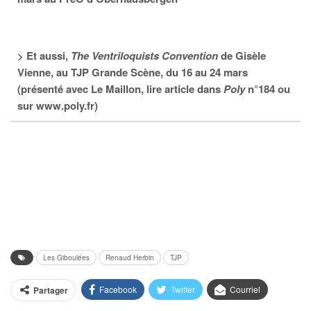
>
Et aussi,
The Ventriloquists Convention
de Gisèle
Vienne, au TJP Grande Scène, du 16 au 24 mars
(présenté avec Le Maillon, lire article dans
Poly
n°184 ou
sur www.poly.fr)
Les Giboulées
Renaud Herbin
TJP
Facebook
Twitter
Courriel
Partager