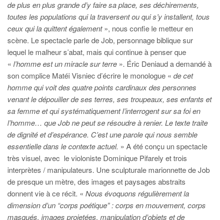
de plus en plus grande d’y faire sa place, ses déchirements,
toutes les populations qui la traversent ou qui s’y installent, tous
ceux qui la quittent également
», nous confie le metteur en
scène. Le spectacle parle de Job, personnage biblique sur
lequel le malheur s’abat, mais qui continue à penser que
«
l’homme est un miracle sur terre
». Éric Deniaud a demandé à
son complice Matéi Visniec d’écrire le monologue «
de cet
homme qui voit des quatre points cardinaux des personnes
venant le dépouiller de ses terres, ses troupeaux, ses enfants et
sa femme et qui systématiquement l’interrogent sur sa foi en
l’homme… que Job ne peut se résoudre à renier. Le texte traite
de dignité et d’espérance. C’est une parole qui nous semble
essentielle dans le contexte actuel.
» A été conçu un spectacle
très visuel, avec le violoniste Dominique Pifarely et trois
interprètes / manipulateurs. Une sculpturale marionnette de Job
de presque un mètre, des images et paysages abstraits
donnent vie à ce récit. «
Nous évoquons régulièrement la
dimension d’un “corps poétique” : corps en mouvement, corps
masqués, images projetées, manipulation d’objets et de