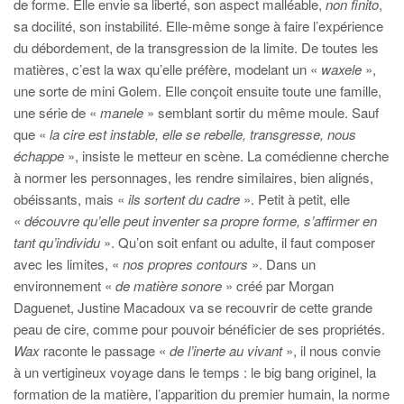
de forme. Elle envie sa liberté, son aspect malléable,
non finito
,
sa docilité, son instabilité. Elle-même songe à faire l’expérience
du débordement, de la transgression de la limite. De toutes les
matières, c’est la wax qu’elle préfère, modelant un «
waxele
»,
une sorte de mini Golem. Elle conçoit ensuite toute une famille,
une série de «
manele
» semblant sortir du même moule. Sauf
que «
la cire est instable, elle se rebelle, transgresse, nous
échappe
», insiste le metteur en scène. La comédienne cherche
à normer les personnages, les rendre similaires, bien alignés,
obéissants, mais «
ils sortent du cadre
». Petit à petit, elle
«
découvre qu’elle peut inventer sa propre forme, s’affirmer en
tant qu’individu
». Qu’on soit enfant ou adulte, il faut composer
avec les limites, «
nos propres contours
». Dans un
environnement «
de matière sonore
» créé par Morgan
Daguenet, Justine Macadoux va se recouvrir de cette grande
peau de cire, comme pour pouvoir bénéficier de ses propriétés.
Wax
raconte le passage «
de l’inerte au vivant
», il nous convie
à un vertigineux voyage dans le temps : le big bang originel, la
formation de la matière, l’apparition du premier humain, la norme