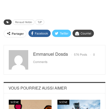
Renaud Herbin
TJP
Facebook
Twitter
Courriel
Partager
Emmanuel Dosda
576 Posts
0
Comments
VOUS POURRIEZ AUSSI AIMER
SCÈNE
SCÈNE