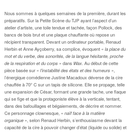
Nous sommes à quelques semaines de la première, durant les
préparatifs. Sur la Petite Scène du TJP ayant l’aspect d’un
atelier d’artiste, une toile tendue et tachée, façon Pollock, des
bancs de bois brut et une plaque chauffante où repose un
récipient transparent. Devant un ordinateur portable, Renaud
Herbin et Anne Ayçoberry, sa complice, évoquent «
la place du
mot et du verbe
,
des sonorités, de la langue hésitante, proche
de la respiration et du corps
» dans
Wax
. Au début de cette
pièce basée sur «
l’instabilité des états et des humeurs
»,
l’énergique comédienne Justine Macadoux déverse de la cire
chauffée à 70° C sur un tapis de silicone. Elle se propage, telle
une expansion de César, formant une grande tache, une flaque
qui se fige et que la protagoniste élève à la verticale, tentant,
dans des bafouillages et bégaiements, de décrire et nommer.
Ce personnage clownesque, «
naïf face à la matière
organique
», selon Renaud Herbin, s’enthousiasme devant la
capacité de la cire à pouvoir changer d’état (liquide ou solide) et