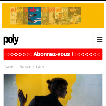
>
>
>
>
>
>
>
>
>
>
>
>
>
>
>
>
>
<
<
<
<
<
<
<
<
Abonnez-vous !
Accueil
Français
Scène