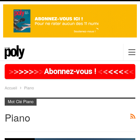
>
>
>
>
>
>
>
>
>
>
>
>
>
>
>
>
>
<
<
<
<
<
<
<
<
<
Abonnez-vous !
Accueil
Piano
Mot Clé Piano
Piano