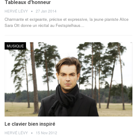
Tableaux d’honneur
HERVÉ LÉVY
27 Jan 2014
Charmante et exigeante, précise et expressive, la jeune pianiste Alice
Sara Ott donne un récital au Festspielhaus…
MUSIQUE
Le clavier bien inspiré
HERVÉ LÉVY
15 Nov 2012