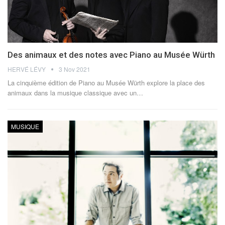
Des animaux et des notes avec Piano au Musée Würth
HERVÉ LÉVY
3 Nov 2021
La cinquième édition de Piano au Musée Würth explore la place des
animaux dans la musique classique avec un
…
MUSIQUE