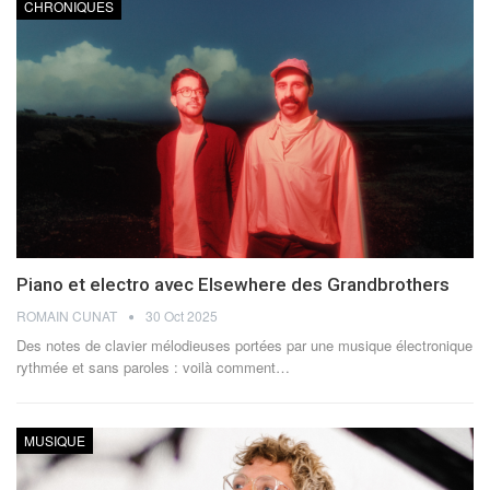
CHRONIQUES
Piano et electro avec Elsewhere des Grandbrothers
ROMAIN CUNAT
30 Oct 2025
Des notes de clavier mélodieuses portées par une musique électronique
rythmée et sans paroles : voilà comment
…
MUSIQUE